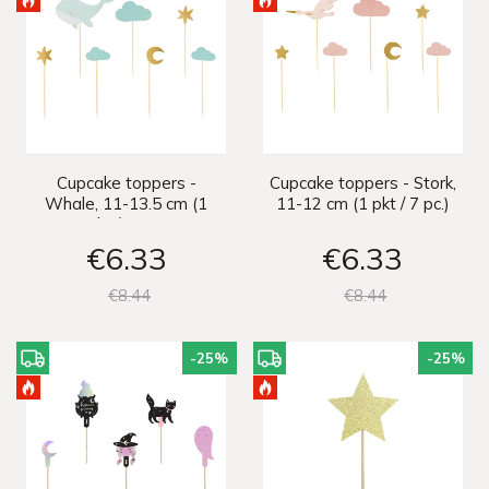
Cupcake toppers -
Cupcake toppers - Stork,
Whale, 11-13.5 cm (1
11-12 cm (1 pkt / 7 pc.)
pkt / 7 pc.)
€6
33
€6
33
€8
44
€8
44
-25
%
-25
%