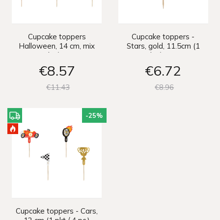
Cupcake toppers
Cupcake toppers -
Halloween, 14 cm, mix
Stars, gold, 11.5cm (1
(1 pkt / 6 pc.)
pkt / 6 pc.)
€8
57
€6
72
€11
43
€8
96
-25
%
Cupcake toppers - Cars,