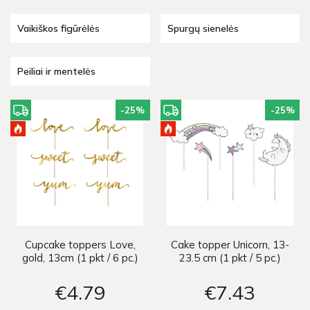
Vaikiškos figūrėlės
Spurgų sienelės
Peiliai ir mentelės
-25
%
-25
%
Cupcake toppers Love,
Cake topper Unicorn, 13-
gold, 13cm (1 pkt / 6 pc.)
23.5 cm (1 pkt / 5 pc.)
€4
79
€7
43