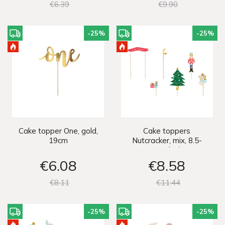
€6
39
€9
90
-25
%
-25
%
Cake topper One, gold,
Cake toppers
19cm
Nutcracker, mix, 8.5-
19cm (1 pkt / 6 pc.)
€6
08
€8
58
€8
11
€11
44
-25
%
-25
%