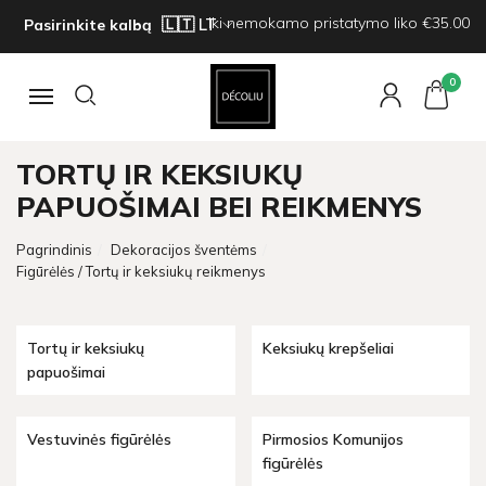
Iki nemokamo pristatymo liko €35.00
Pasirinkite kalbą
0
Navigacija
TORTŲ IR KEKSIUKŲ
PAPUOŠIMAI BEI REIKMENYS
Pagrindinis
Dekoracijos šventėms
Figūrėlės / Tortų ir keksiukų reikmenys
Tortų ir keksiukų
Keksiukų krepšeliai
papuošimai
Vestuvinės figūrėlės
Pirmosios Komunijos
figūrėlės