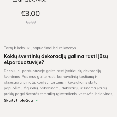
12 cm (1 pkt / 4 pc.)
€3
00
€3
99
Tortų ir keksiukų papuošimai bei reikmenys.
Kokių šventinių dekoracijų galima rasti jūsų
el.parduotuvėje?
Decoliu el. parduotuvėje galite rasti įvairiausių dekoracijų
šventėms. Pas mus galite rasti: karnavalinių kostiumų ir
aksesuarų, pinjatų, konfeti, tortams ir keksiukams skirtų
papuošimų, figūrėlių, pakabinamų dekoracijų ir žinoma įvairių
prekių pagal šventės tematiką (gimtadienis, vestuvės, heloivinas,
kalėdos, krikštynos, mergvakaris, „baby shower" ir t.t.).
Skaityti plačiau
Per kiek laiko pristatomos prekės?
Šventinės dekoracijos pažymėtos žaliu sandėlio ženkleliu yra