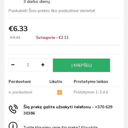
3 darbo dienų.
Paskubėk! Šios prekės liko paskutiniai vienetai!
€6
33
€8
44
Sutaupote - €2
11
Parduotuvė
Likutis
Pristatymo laikas
e. parduotuvė
Pristatymas 1-2 d.d
4
Šią prekę galite užsakyti telefonu -
+370 629
30386
Turite klausimų apie šią prekę?
Klauskite