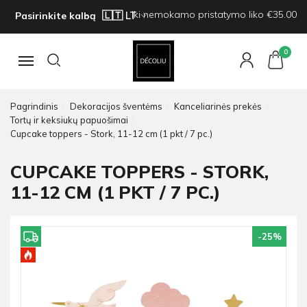
Iki nemokamo pristatymo liko €35.00
Pasirinkite kalbą
0
Navigacija
Pagrindinis
Dekoracijos šventėms
Kanceliarinės prekės
Tortų ir keksiukų papuošimai
Cupcake toppers - Stork, 11-12 cm (1 pkt / 7 pc.)
CUPCAKE TOPPERS - STORK,
11-12 CM (1 PKT / 7 PC.)
-25
%