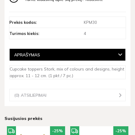
Prekės kodas:
KPM30
Turimas kiekis:
4
APRAŠYMAS
Cupcake toppers Stork, mix of colours and designs, height
approx. 11 - 12 cm. (1 pkt / 7 pc.)
(0) ATSILIEPIMAI
Susijusios prekės
-25
%
-25
%