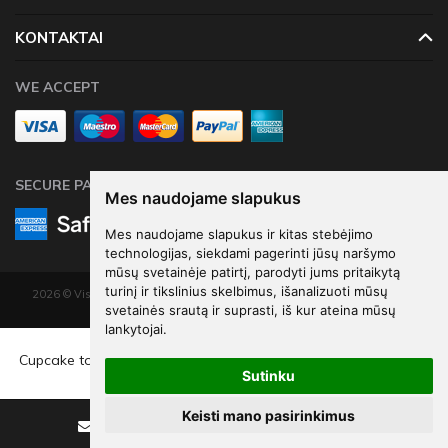
KONTAKTAI
WE ACCEPT
SECURE PAYMENTS
Mes naudojame slapukus
Mes naudojame slapukus ir kitas stebėjimo
technologijas, siekdami pagerinti jūsų naršymo
mūsų svetainėje patirtį, parodyti jums pritaikytą
turinį ir tikslinius skelbimus, išanalizuoti mūsų
2026 © Visos teisės saugomos. Kopijuoti, platinti svetainės turinį be autorių
svetainės srautą ir suprasti, iš kur ateina mūsų
sutikimo draudžiama.
lankytojai.
Elektroninių parduotuvių nuoma
-
eShoprent.com
€6
33
Cupcake toppers - Stork, 11-12 cm (1 pkt / 7 pc.)
Sutinku
€8
44
Keisti mano pasirinkimus
Sutaupote - €2
11
Rašyti
Skambinti