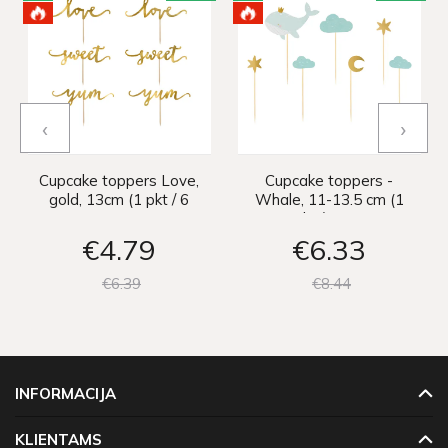
‹
›
Cupcake toppers Love,
Cupcake toppers -
gold, 13cm (1 pkt / 6
Whale, 11-13.5 cm (1
pc.)
pkt / 7 pc.)
€4
79
€6
33
€6
39
€8
44
INFORMACIJA
KLIENTAMS