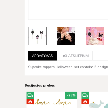
APRAŠYMAS
(0) ATSILIEPIMAI
Cupcake toppers Halloween, set contains 5 designes,
Susijusios prekės
-25
%