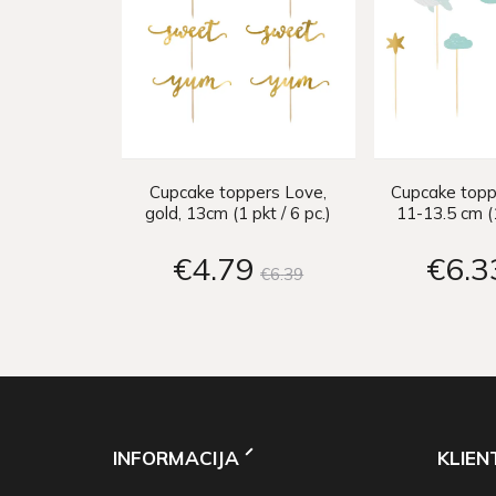
Cupcake toppers Love,
Cupcake topp
gold, 13cm (1 pkt / 6 pc.)
11-13.5 cm (1
€4
79
€6
3
€6
39
INFORMACIJA
KLIE