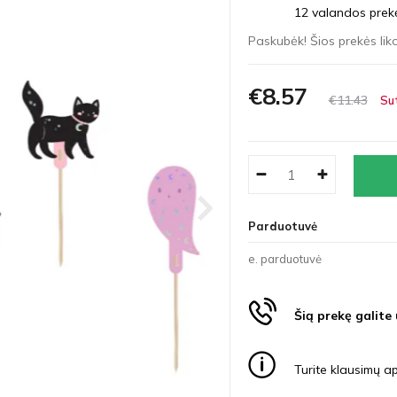
12 valandos prekės
Paskubėk! Šios prekės liko
€8
57
€11
43
Su
Parduotuvė
e. parduotuvė
Šią prekę galite
Turite klausimų ap