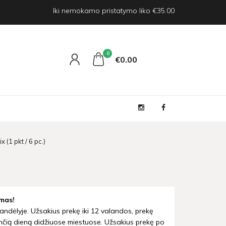
Iki nemokamo pristatymo liko €35.00
0
€0
00
(1 pkt / 6 pc.)
mas!
andėlyje. Užsakius prekę iki 12 valandos, prekę
nčią dieną didžiuose miestuose. Užsakius prekę po