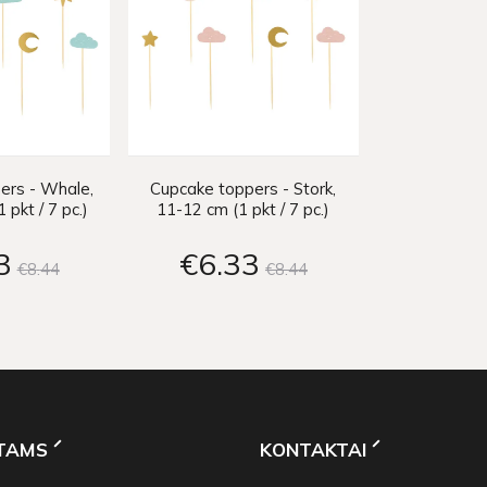
ers - Whale,
Cupcake toppers - Stork,
 pkt / 7 pc.)
11-12 cm (1 pkt / 7 pc.)
3
€6
33
€8
44
€8
44
NTAMS
KONTAKTAI