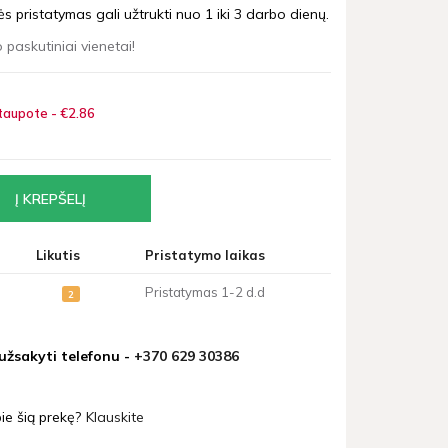
 pristatymas gali užtrukti nuo 1 iki 3 darbo dienų.
 paskutiniai vienetai!
taupote - €2
86
Likutis
Pristatymo laikas
Pristatymas 1-2 d.d
2
 užsakyti telefonu -
+370 629 30386
ie šią prekę?
Klauskite