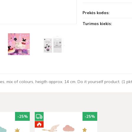
Prekės kodas:
Turimas kiekis:
 mix of colours, heigth approx. 14 cm. Do it yourself product. (1 pkt 
-25
%
-25
%