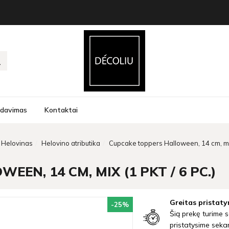
rdavimas
Kontaktai
Helovinas
Helovino atributika
Cupcake toppers Halloween, 14 cm, mix 
EN, 14 CM, MIX (1 PKT / 6 PC.)
Greitas pristaty
-25
%
Šią prekę turime s
pristatysime seka