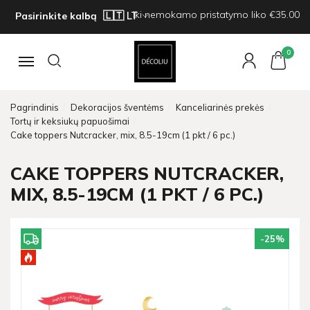
Iki nemokamo pristatymo liko €35.00
Pasirinkite kalbą
0
Navigacija
Pagrindinis
Dekoracijos šventėms
Kanceliarinės prekės
Tortų ir keksiukų papuošimai
Cake toppers Nutcracker, mix, 8.5-19cm (1 pkt / 6 pc.)
CAKE TOPPERS NUTCRACKER,
MIX, 8.5-19CM (1 PKT / 6 PC.)
-25
%