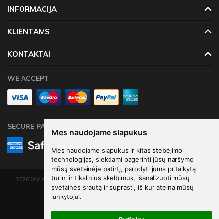
INFORMACIJA
KLIENTAMS
KONTAKTAI
WE ACCEPT
SECURE PAYMENTS
Mes naudojame slapukus
Mes naudojame slapukus ir kitas stebėjimo
technologijas, siekdami pagerinti jūsų naršymo
mūsų svetainėje patirtį, parodyti jums pritaikytą
turinį ir tikslinius skelbimus, išanalizuoti mūsų
2026 © Visos teisės saugomos. Kopijuoti, platinti svetainės turinį be autorių
svetainės srautą ir suprasti, iš kur ateina mūsų
sutikimo draudžiama.
lankytojai.
Elektroninių parduotuvių nuoma
-
eShoprent.com