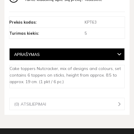
Prekės kodas:
KPT63
Turimas kiekis:
5
APRAŠYMAS
Cake toppers Nutcracker, mix of designs and colours, set
contains 6 toppers on sticks, height from approx. 8.5 to
approx. 19 cm. (1 pkt / 6 pc.)
(0) ATSILIEPIMAI