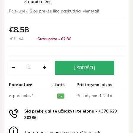
3 darbo dienų.
Paskubėk! Šios prekės liko paskutiniai vienetai!
€8
58
€11
44
Sutaupote - €2
86
Parduotuvė
Likutis
Pristatymo laikas
e. parduotuvė
Pristatymas 1-2 d.d
5+
Šią prekę galite užsakyti telefonu -
+370 629
30386
Turite klausimų apie šią prekę?
Klauskite