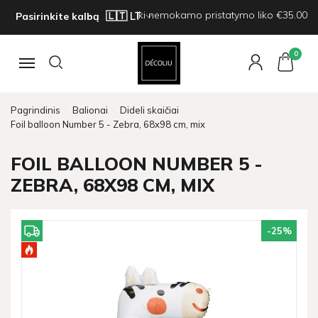
Iki nemokamo pristatymo liko €35.00
Pasirinkite kalbą
0
Navigacija
Pagrindinis
Balionai
Dideli skaičiai
Foil balloon Number 5 - Zebra, 68x98 cm, mix
FOIL BALLOON NUMBER 5 -
ZEBRA, 68X98 CM, MIX
-25
%