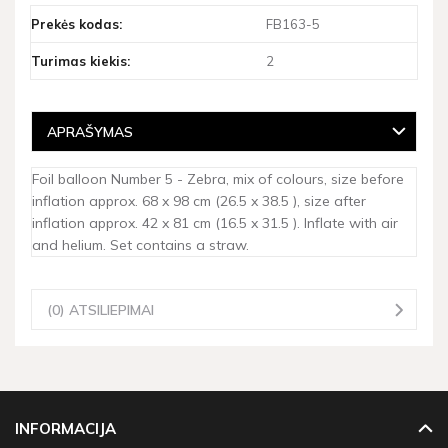
Prekės kodas:
FB163-5
Turimas kiekis:
2
APRAŠYMAS
Foil balloon Number 5 - Zebra, mix of colours, size before
inflation approx. 68 x 98 cm (26.5 x 38.5 ), size after
inflation approx. 42 x 81 cm (16.5 x 31.5 ). Inflate with air
and helium. Set contains a straw.
(0) ATSILIEPIMAI
INFORMACIJA