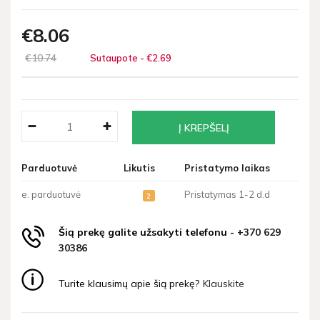
€8
06
€10
74
Sutaupote - €2
69
Parduotuvė
Likutis
Pristatymo laikas
e. parduotuvė
Pristatymas 1-2 d.d
2
Šią prekę galite užsakyti telefonu -
+370 629
30386
Turite klausimų apie šią prekę?
Klauskite