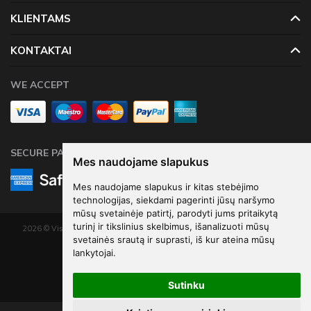
KLIENTAMS
KONTAKTAI
WE ACCEPT
SECURE PAYMENTS
Mes naudojame slapukus
Mes naudojame slapukus ir kitas stebėjimo
technologijas, siekdami pagerinti jūsų naršymo
mūsų svetainėje patirtį, parodyti jums pritaikytą
turinį ir tikslinius skelbimus, išanalizuoti mūsų
2026 © Visos teisės saugomos. Kopijuoti, platinti svetainės turinį be autorių
svetainės srautą ir suprasti, iš kur ateina mūsų
sutikimo draudžiama.
lankytojai.
Elektroninių parduotuvių nuoma
-
eShoprent.com
Sutinku