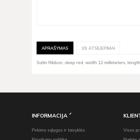
APRAŠYMAS
(0) ATSILIEPIMAI
Satin Ribbon, deep red, width 12 millimeters, length 
INFORMACIJA
KLIE
Pirkimo sąlygos ir taisyklės
Visos p
Privatumo politika
Prekės 