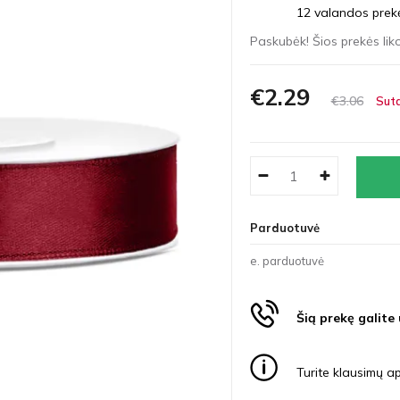
12 valandos prekės
Paskubėk! Šios prekės liko
€2
29
€3
06
Suta
Parduotuvė
e. parduotuvė
Šią prekę galite
Turite klausimų ap