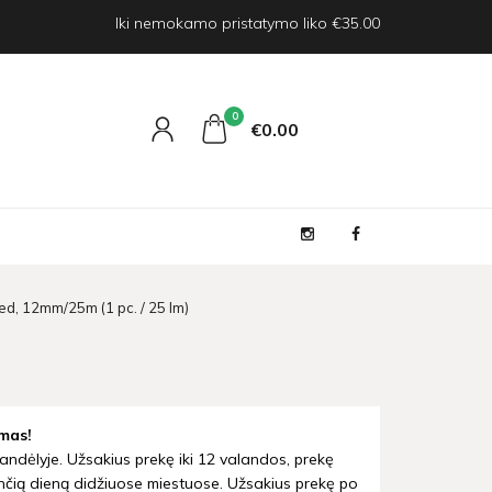
Iki nemokamo pristatymo liko €35.00
0
€0
00
ed, 12mm/25m (1 pc. / 25 lm)
mas!
andėlyje. Užsakius prekę iki 12 valandos, prekę
nčią dieną didžiuose miestuose. Užsakius prekę po