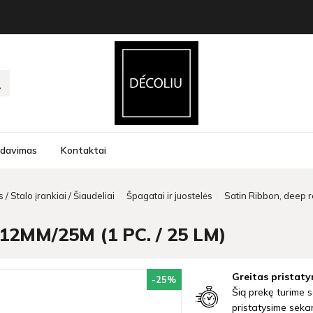
rdavimas
Kontaktai
 / Stalo įrankiai / Šiaudeliai
Špagatai ir juostelės
Satin Ribbon, deep r
12MM/25M (1 PC. / 25 LM)
Greitas pristaty
-25
%
Šią prekę turime s
pristatysime seka