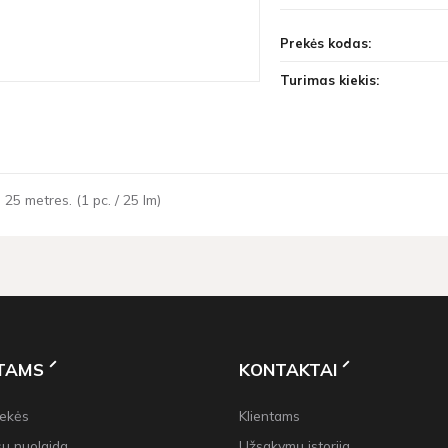
Prekės kodas:
Turimas kiekis:
25 metres. (1 pc. / 25 lm)
NTAMS
KONTAKTAI
rekės
Klientams
su nuolaida
Užsakymų istorija