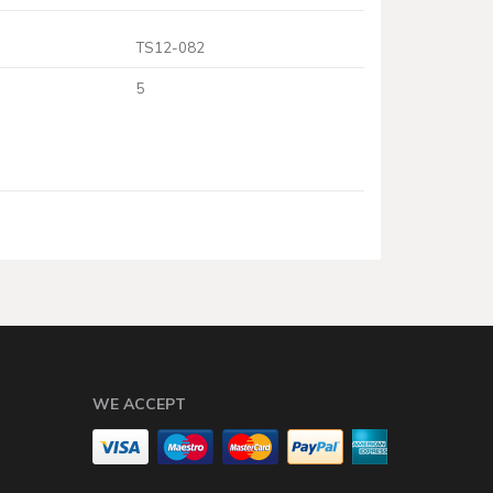
TS12-082
5
WE ACCEPT