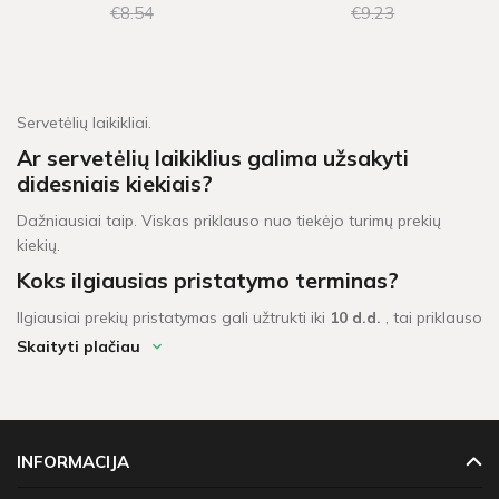
€8
54
€9
23
Servetėlių laikikliai.
Ar servetėlių laikiklius galima užsakyti
didesniais kiekiais?
Dažniausiai taip. Viskas priklauso nuo tiekėjo turimų prekių
kiekių.
Koks ilgiausias pristatymo terminas?
Ilgiausiai prekių pristatymas gali užtrukti iki
10 d.d.
, tai priklauso
nuo to ar prekę turime sandėlyje ar reikia prekę užsakyti iš
Skaityti plačiau
tiekėjo.
Iki dviejų darbo dienų užtrunka pristatyti prekes, pažymėtas
2
d.d.
ženklu.
INFORMACIJA
Iki dešimties darbo dienų užtrunka prekių pristatymas,
pažymėtas
4 - 10 d.d.
ženklu.