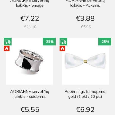
ADRIANNE servetėlių
ADRIANNE servetėlių
laikiklis - Snaigė
laikiklis - Auksinis
kaspinas
€7
22
€3
88
€11
10
€5
96
-35
%
-25
%
ADRIANNE servetėlių
Paper rings for napkins,
laikiklis - sidabrinis
gold (1 pkt / 10 pc.)
€5
55
€6
92