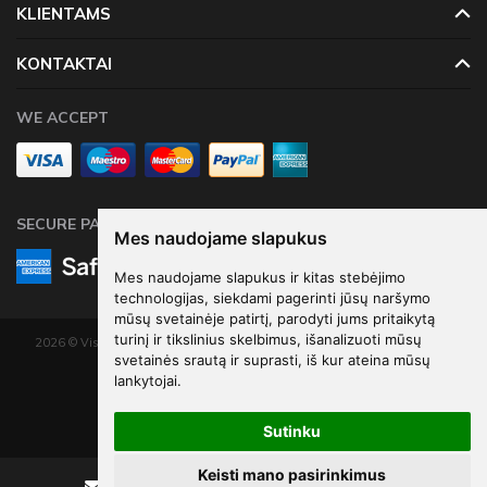
KLIENTAMS
KONTAKTAI
WE ACCEPT
SECURE PAYMENTS
Mes naudojame slapukus
Mes naudojame slapukus ir kitas stebėjimo
technologijas, siekdami pagerinti jūsų naršymo
mūsų svetainėje patirtį, parodyti jums pritaikytą
turinį ir tikslinius skelbimus, išanalizuoti mūsų
2026 © Visos teisės saugomos. Kopijuoti, platinti svetainės turinį be autorių
svetainės srautą ir suprasti, iš kur ateina mūsų
sutikimo draudžiama.
lankytojai.
Elektroninių parduotuvių nuoma
-
eShoprent.com
Sutinku
Keisti mano pasirinkimus
Rašyti
Skambinti