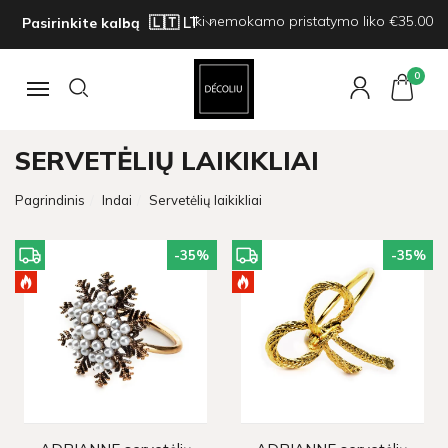
Iki nemokamo pristatymo liko €35.00
Pasirinkite kalbą
0
Navigacija
SERVETĖLIŲ LAIKIKLIAI
Pagrindinis
Indai
Servetėlių laikikliai
-35
%
-35
%