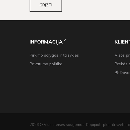
GRĮŽTI
INFORMACIJA
KLIE
Pirkimo sąlygos ir taisyklės
Visos p
Privatumo politika
Prekės 
🎁 Dova
2026 © Visos teisės saugomos. Kopijuoti, platinti svetainė