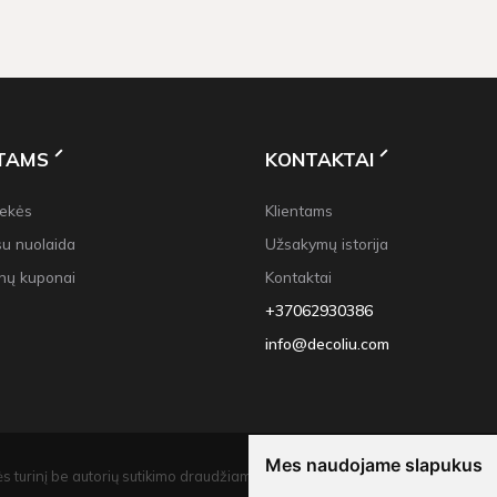
NTAMS
KONTAKTAI
rekės
Klientams
su nuolaida
Užsakymų istorija
nų kuponai
Kontaktai
+37062930386
info@decoliu.com
Mes naudojame slapukus
s turinį be autorių sutikimo draudžiama.