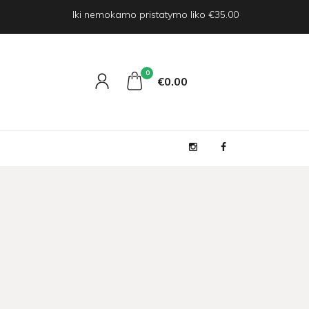
Iki nemokamo pristatymo liko €35.00
0
€0
00