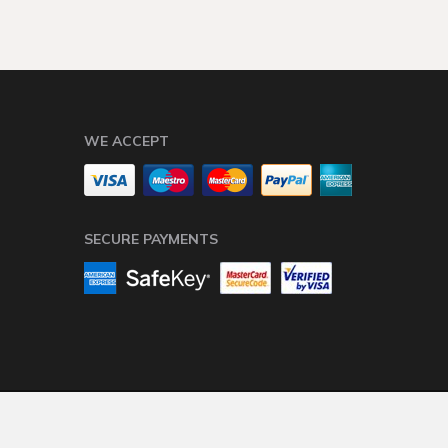
WE ACCEPT
SECURE PAYMENTS
Elektroninių parduotuvių nuoma
-
eShoprent.com