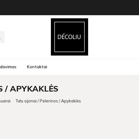
rdavimas
Kontaktai
S / APYKAKLĖS
suarai
Tutu sijonai / Pelerinos / Apykaklės