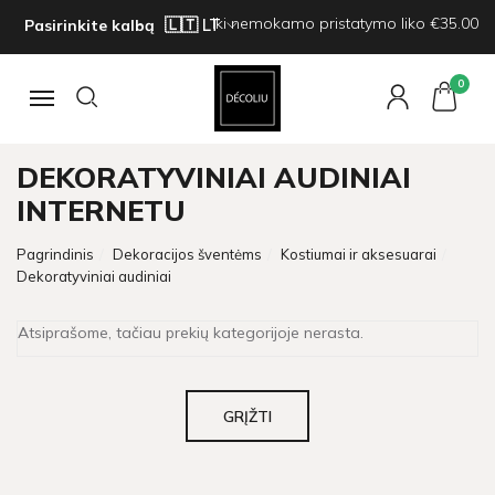
Iki nemokamo pristatymo liko €35.00
Pasirinkite kalbą
0
Navigacija
DEKORATYVINIAI AUDINIAI
INTERNETU
Pagrindinis
Dekoracijos šventėms
Kostiumai ir aksesuarai
Dekoratyviniai audiniai
Atsiprašome, tačiau prekių kategorijoje nerasta.
GRĮŽTI