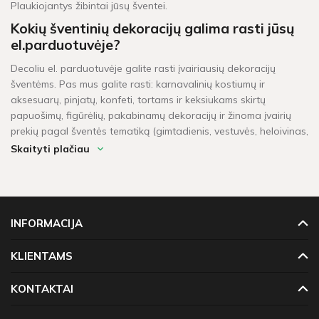
Plaukiojantys žibintai jūsų šventei.
Kokių šventinių dekoracijų galima rasti jūsų
el.parduotuvėje?
Decoliu el. parduotuvėje galite rasti įvairiausių dekoracijų
šventėms. Pas mus galite rasti: karnavalinių kostiumų ir
aksesuarų, pinjatų, konfeti, tortams ir keksiukams skirtų
papuošimų, figūrėlių, pakabinamų dekoracijų ir žinoma įvairių
prekių pagal šventės tematiką (gimtadienis, vestuvės, heloivinas,
kalėdos, krikštynos, mergvakaris, „baby shower" ir t.t.).
Skaityti plačiau
Per kiek laiko pristatomos prekės?
Šventinės dekoracijos pažymėtos žaliu sandėlio ženkleliu yra
pristatomos per 1-2 darbo dienas. Kitų dekoracijų, kurių vietoje
INFORMACIJA
neturime, pristatymas gali užtrukti tarp 4 - 16 darbo dienų.
Prekių krepšeliui, kuris didesnis neu 60 Eur, taikomas
KLIENTAMS
nemokamas pristatymas!
KONTAKTAI