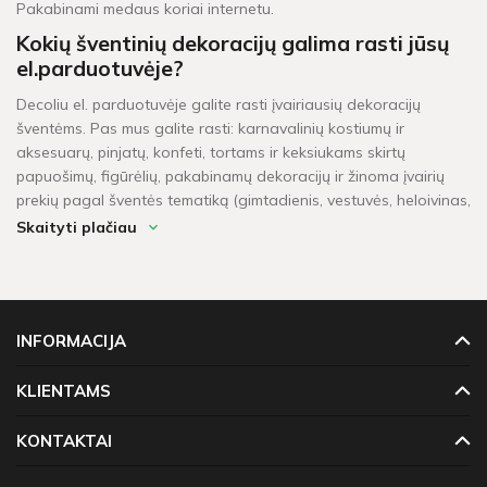
Pakabinami medaus koriai internetu.
Kokių šventinių dekoracijų galima rasti jūsų
el.parduotuvėje?
Decoliu el. parduotuvėje galite rasti įvairiausių dekoracijų
šventėms. Pas mus galite rasti: karnavalinių kostiumų ir
aksesuarų, pinjatų, konfeti, tortams ir keksiukams skirtų
papuošimų, figūrėlių, pakabinamų dekoracijų ir žinoma įvairių
prekių pagal šventės tematiką (gimtadienis, vestuvės, heloivinas,
kalėdos, krikštynos, mergvakaris, „baby shower" ir t.t.).
Skaityti plačiau
Per kiek laiko pristatomos prekės?
Šventinės dekoracijos pažymėtos žaliu sandėlio ženkleliu yra
pristatomos per 1-2 darbo dienas. Kitų dekoracijų, kurių vietoje
INFORMACIJA
neturime, pristatymas gali užtrukti tarp 4 - 16 darbo dienų.
Prekių krepšeliui, kuris didesnis neu 60 Eur, taikomas
KLIENTAMS
nemokamas pristatymas!
KONTAKTAI