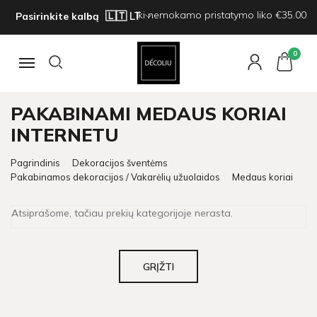
Iki nemokamo pristatymo liko €35.00
Pasirinkite kalbą
0
Navigacija
PAKABINAMI MEDAUS KORIAI
INTERNETU
Pagrindinis
Dekoracijos šventėms
Pakabinamos dekoracijos / Vakarėlių užuolaidos
Medaus koriai
Atsiprašome, tačiau prekių kategorijoje nerasta.
GRĮŽTI