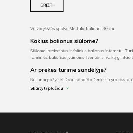
GRĮŽTI
Vaivorykštės spalvų Mettalic balionai 30 cm.
Kokius balionus siūlome?
Siūlome latekstinius ir folinius balionus internetu.
Tur
forminius balionius įvairioms šventėms: vaikų gimtadi
Ar prekes turime sandėlyje?
Balionai pažymėti žaliu sandėlio ženkleliu yra pristato
krepšeliui, kuris didesnis neu 60 Eur, taikomas nemo
Skaityti plačiau