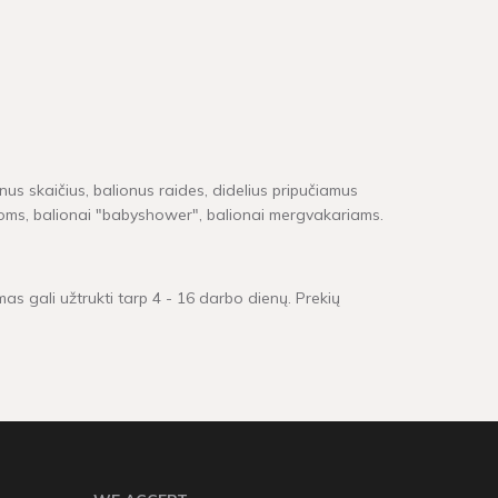
onus skaičius, balionus raides, didelius pripučiamus
tynoms, balionai "babyshower", balionai mergvakariams.
mas gali užtrukti tarp 4 - 16 darbo dienų. Prekių