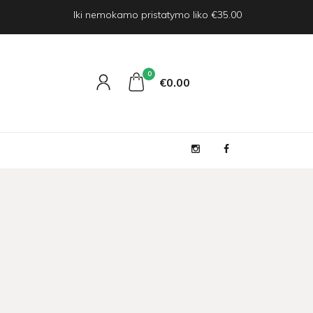
Iki nemokamo pristatymo liko €35.00
0
€0
00