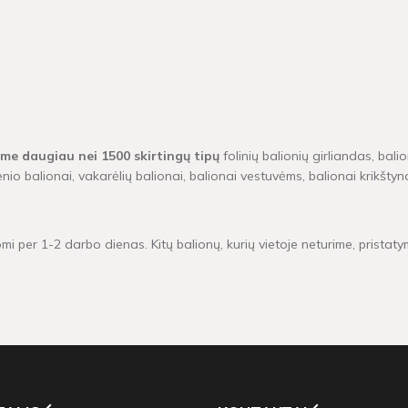
ime daugiau nei 1500 skirtingų tipų
folinių balionių girliandas, bali
enio balionai, vakarėlių balionai, balionai vestuvėms, balionai krikš
mi per 1-2 darbo dienas. Kitų balionų, kurių vietoje neturime, pristaty
kamas pristatymas!