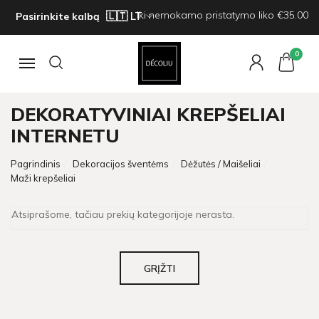
Iki nemokamo pristatymo liko €35.00
Pasirinkite kalbą
0
Navigacija
DEKORATYVINIAI KREPŠELIAI
INTERNETU
Pagrindinis
Dekoracijos šventėms
Dėžutės / Maišeliai
Maži krepšeliai
Atsiprašome, tačiau prekių kategorijoje nerasta.
GRĮŽTI