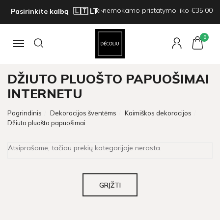
Iki nemokamo pristatymo liko €35.00
Pasirinkite kalbą
0
Navigacija
DŽIUTO PLUOŠTO PAPUOŠIMAI
INTERNETU
Pagrindinis
Dekoracijos šventėms
Kaimiškos dekoracijos
Džiuto pluošto papuošimai
Atsiprašome, tačiau prekių kategorijoje nerasta.
GRĮŽTI