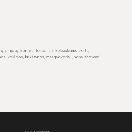
ų, pinjatų, konfeti, tortams ir keksiukams skirtų
inas, kalėdos, krikštynos, mergvakaris, „baby shower"
e neturime, pristatymas gali užtrukti tarp 4 - 16