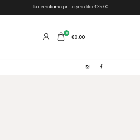
Iki nemokamo pristatymo liko €35.00
0
€0
00