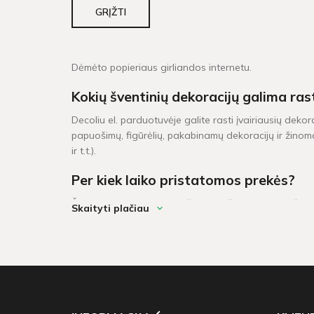
GRĮŽTI
Dėmėto popieriaus girliandos internetu.
Kokių šventinių dekoracijų galima ras
Decoliu el. parduotuvėje galite rasti įvairiausių dekor
papuošimų, figūrėlių, pakabinamų dekoracijų ir žinoma
ir t.t.).
Per kiek laiko pristatomos prekės?
Šventinės dekoracijos pažymėtos žaliu sandėlio ženklel
Skaityti plačiau
darbo dienų. Prekių krepšeliui, kuris didesnis neu 6