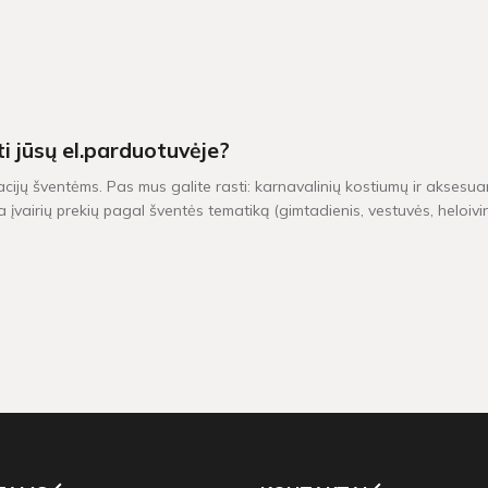
ti jūsų el.parduotuvėje?
acijų šventėms. Pas mus galite rasti: karnavalinių kostiumų ir aksesuar
 įvairių prekių pagal šventės tematiką (gimtadienis, vestuvės, heloiv
iu yra pristatomos per 1-2 darbo dienas. Kitų dekoracijų, kurių vietoj
0 Eur, taikomas nemokamas pristatymas!