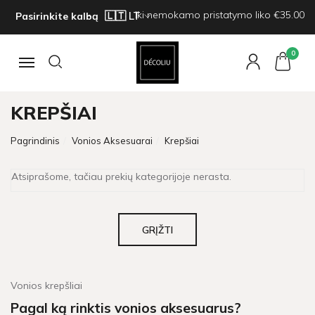
Iki nemokamo pristatymo liko €35.00
Pasirinkite kalbą
0
Navigacija
KREPŠIAI
Pagrindinis
Vonios Aksesuarai
Krepšiai
Atsiprašome, tačiau prekių kategorijoje nerasta.
GRĮŽTI
Vonios krepšliai
Pagal ką rinktis vonios aksesuarus?