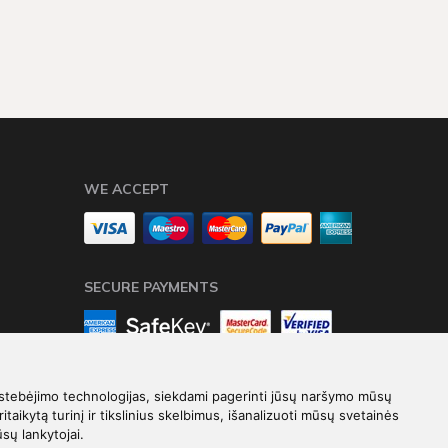
WE ACCEPT
SECURE PAYMENTS
stebėjimo technologijas, siekdami pagerinti jūsų naršymo mūsų
ritaikytą turinį ir tikslinius skelbimus, išanalizuoti mūsų svetainės
ūsų lankytojai.