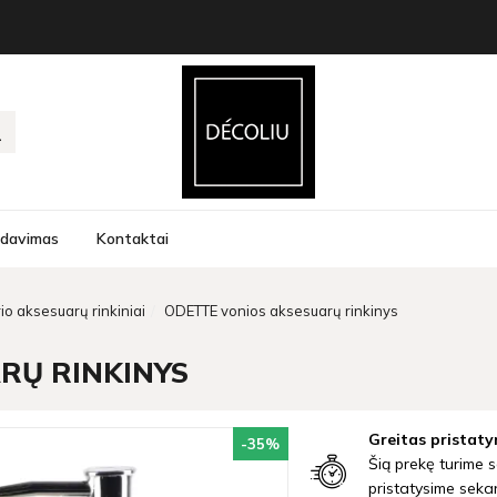
rdavimas
Kontaktai
o aksesuarų rinkiniai
ODETTE vonios aksesuarų rinkinys
RŲ RINKINYS
Greitas pristaty
-35
%
Šią prekę turime s
pristatysime seka