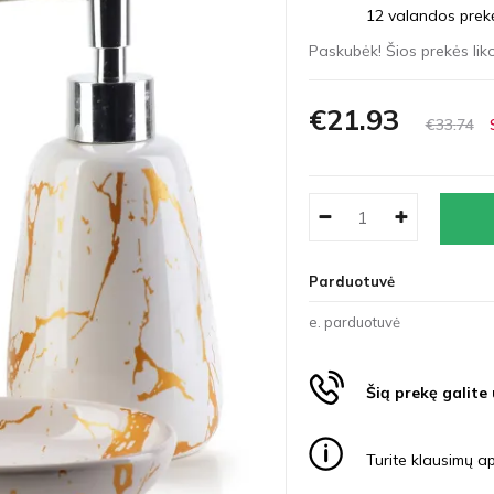
12 valandos prekės
Paskubėk! Šios prekės liko
€21
93
€33
74
Parduotuvė
e. parduotuvė
Šią prekę galite
Turite klausimų ap