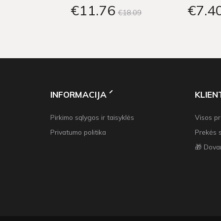
€11
76
€7
4
€18
09
INFORMACIJA
KLIE
Pirkimo sąlygos ir taisyklės
Visos p
Privatumo politika
Prekės 
🎁 Dova