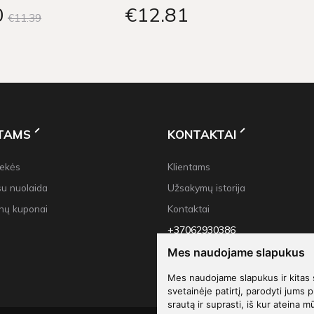
0
€12
81
€11
39
NTAMS
KONTAKTAI
rekės
Klientams
su nuolaida
Užsakymų istorija
nų kuponai
Kontaktai
+37062930386
info@decoliu.com
Mes naudojame slapukus
Mes naudojame slapukus ir kitas 
svetainėje patirtį, parodyti jums p
srautą ir suprasti, iš kur ateina m