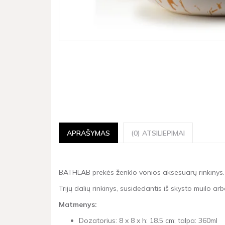
APRAŠYMAS
(0) ATSILIEPIMAI
BATHLAB prekės ženklo vonios aksesuarų rinkinys.
Trijų dalių rinkinys, susidedantis iš skysto muilo a
Matmenys:
Dozatorius: 8 x 8 x h: 18.5 cm; talpa: 360ml