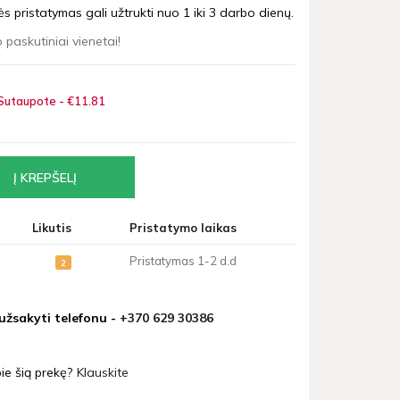
 pristatymas gali užtrukti nuo 1 iki 3 darbo dienų.
 paskutiniai vienetai!
Sutaupote - €11
81
Likutis
Pristatymo laikas
Pristatymas 1-2 d.d
2
 užsakyti telefonu -
+370 629 30386
ie šią prekę?
Klauskite