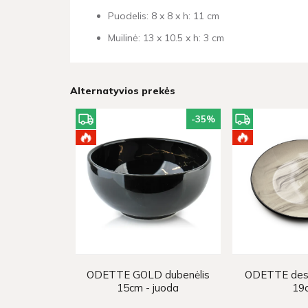
Puodelis: 8 x 8 x h: 11 cm
Muilinė: 13 x 10.5 x h: 3 cm
Alternatyvios prekės
-35
%
ODETTE GOLD dubenėlis
ODETTE deser
15cm - juoda
19