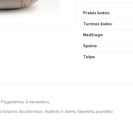
Prekės kodas:
Turimas kiekis:
Medžiaga
Spalva
Talpa
 Pagamintas iš keramikos.
rba losjono dozatoriaus, muilinės ir dantų šepetėlių puodelio.