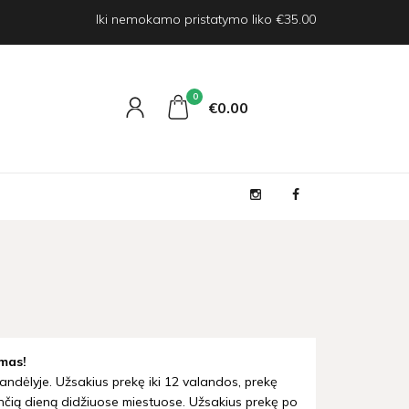
Iki nemokamo pristatymo liko €35.00
0
€0
00
mas!
andėlyje. Užsakius prekę iki 12 valandos, prekę
nčią dieną didžiuose miestuose. Užsakius prekę po