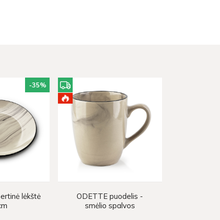
-35
%
tinė lėkštė
ODETTE puodelis -
cm
smėlio spalvos