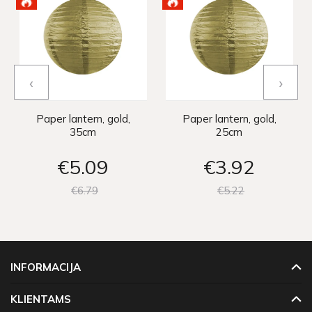
‹
›
Paper lantern, gold,
Paper lantern, gold,
35cm
25cm
€5
09
€3
92
€6
79
€5
22
INFORMACIJA
KLIENTAMS