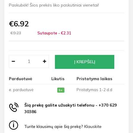
Paskubėk! Šios prekės liko paskutiniai vienetai!
€6
92
€9
23
Sutaupote - €2
31
Parduotuvė
Likutis
Pristatymo laikas
e. parduotuvė
Pristatymas 1-2 d.d
5+
Šią prekę galite užsakyti telefonu -
+370 629
30386
Turite klausimų apie šią prekę?
Klauskite