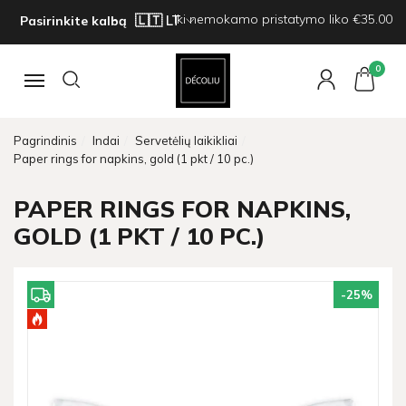
Iki nemokamo pristatymo liko €35.00
Pasirinkite kalbą
0
Navigacija
Pagrindinis
Indai
Servetėlių laikikliai
Paper rings for napkins, gold (1 pkt / 10 pc.)
PAPER RINGS FOR NAPKINS,
GOLD (1 PKT / 10 PC.)
-25
%