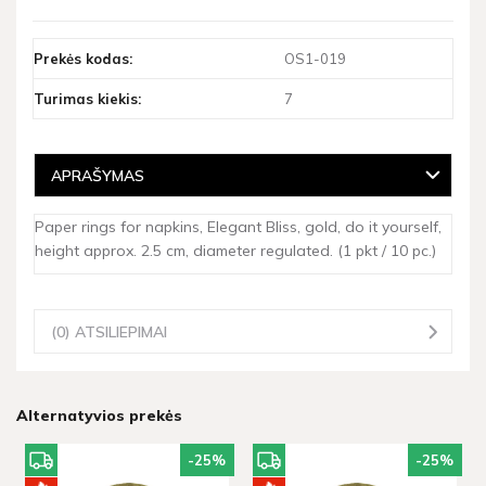
Prekės kodas:
OS1-019
Turimas kiekis:
7
APRAŠYMAS
Paper rings for napkins, Elegant Bliss, gold, do it yourself,
height approx. 2.5 cm, diameter regulated. (1 pkt / 10 pc.)
(0) ATSILIEPIMAI
Alternatyvios prekės
-25
%
-25
%