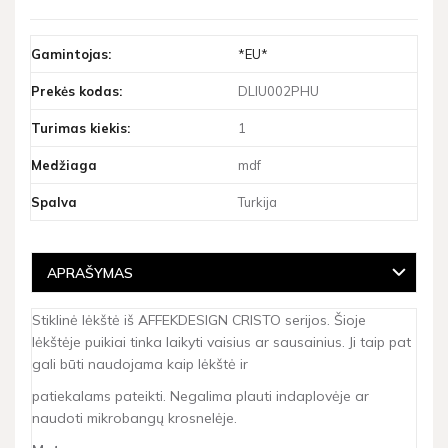
Gamintojas:
*EU*
Prekės kodas:
DLIU002PHU
Turimas kiekis:
1
Medžiaga
mdf
Spalva
Turkija
APRAŠYMAS
Stiklinė lėkštė iš AFFEKDESIGN CRISTO serijos. Šioje
lėkštėje puikiai tinka laikyti vaisius ar sausainius. Ji taip pat
gali būti naudojama kaip lėkštė ir
patiekalams pateikti. Negalima plauti indaplovėje ar
naudoti mikrobangų krosnelėje.