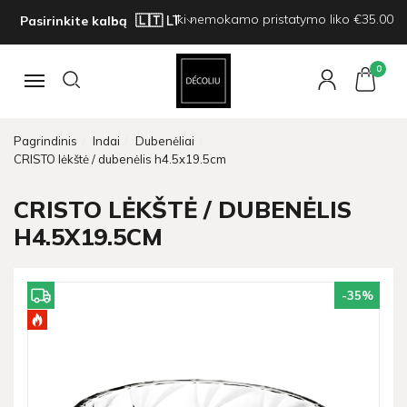
Iki nemokamo pristatymo liko €35.00
Pasirinkite kalbą
0
Navigacija
Pagrindinis
Indai
Dubenėliai
CRISTO lėkštė / dubenėlis h4.5x19.5cm
CRISTO LĖKŠTĖ / DUBENĖLIS
H4.5X19.5CM
-35
%