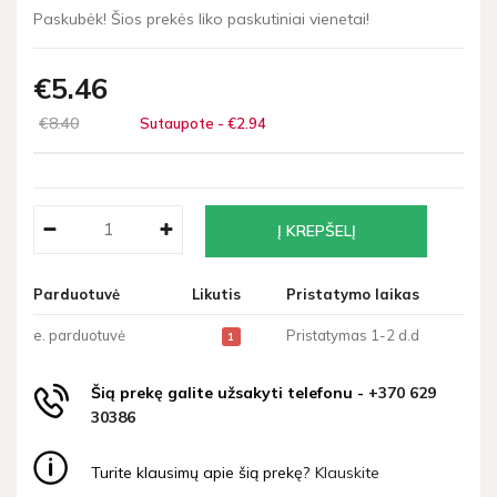
Paskubėk! Šios prekės liko paskutiniai vienetai!
€5
46
€8
40
Sutaupote - €2
94
Parduotuvė
Likutis
Pristatymo laikas
e. parduotuvė
Pristatymas 1-2 d.d
1
Šią prekę galite užsakyti telefonu -
+370 629
30386
Turite klausimų apie šią prekę?
Klauskite