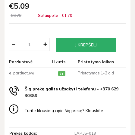
€5
09
€6
79
Sutaupote - €1
70
Parduotuvė
Likutis
Pristatymo laikas
e. parduotuvė
Pristatymas 1-2 d.d
5+
Šią prekę galite užsakyti telefonu -
+370 629
30386
Turite klausimų apie šią prekę?
Klauskite
Prekės kodas:
LAP35-019