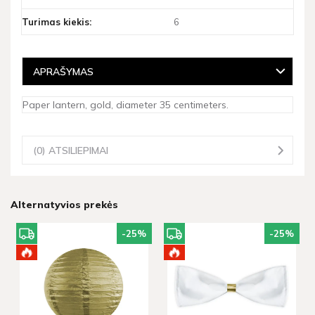
Turimas kiekis:
6
APRAŠYMAS
Paper lantern, gold, diameter 35 centimeters.
(0) ATSILIEPIMAI
Alternatyvios prekės
-25
%
-25
%