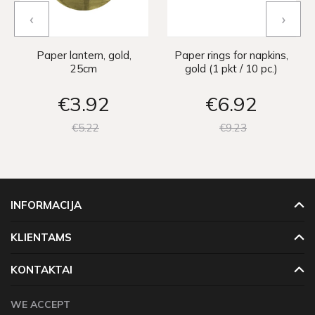
‹
›
Paper lantern, gold,
Paper rings for napkins,
25cm
gold (1 pkt / 10 pc.)
€3
92
€6
92
€5
22
€9
23
INFORMACIJA
KLIENTAMS
KONTAKTAI
WE ACCEPT