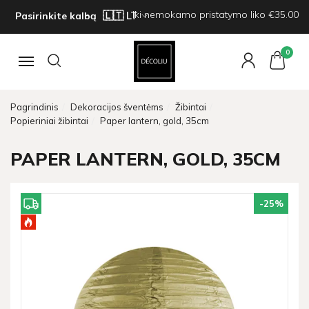
Iki nemokamo pristatymo liko €35.00
Pasirinkite kalbą
0
Navigacija
Pagrindinis
Dekoracijos šventėms
Žibintai
Popieriniai žibintai
Paper lantern, gold, 35cm
PAPER LANTERN, GOLD, 35CM
-25
%