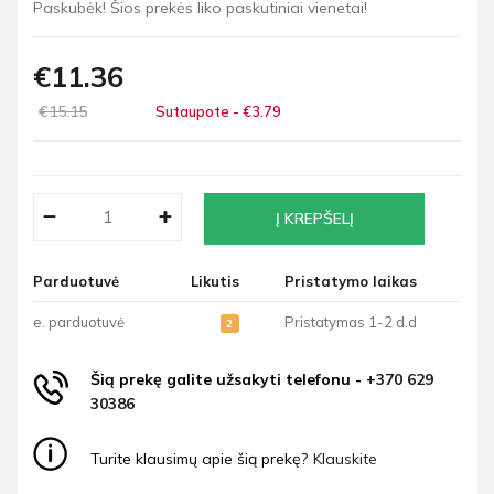
Paskubėk! Šios prekės liko paskutiniai vienetai!
€11
36
€15
15
Sutaupote - €3
79
Parduotuvė
Likutis
Pristatymo laikas
e. parduotuvė
Pristatymas 1-2 d.d
2
Šią prekę galite užsakyti telefonu -
+370 629
30386
Turite klausimų apie šią prekę?
Klauskite