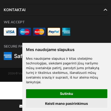
KONTAKTAI
WE ACCEPT
SECURE PAYMENTS
Mes naudojame slapukus
Mes naudojame slapukus ir kitas stebėjimo
technologijas, siekdami pagerinti jūsų naršymo
mūsų svetainėje patirtį, parodyti jums pritaikytą
turinį ir tikslinius skelbimus, išanalizuoti mūsų
2026 © Visos teisės saugomos. Kopijuoti, platinti svetainės turinį be autorių
svetainės srautą ir suprasti, iš kur ateina mūsų
sutikimo draudžiama.
lankytojai.
Elektroninių parduotuvių nuoma
-
eShoprent.com
€11
36
Paper star, 70cm, silver
Sutinku
€15
15
Keisti mano pasirinkimus
Sutaupote - €3
79
Rašyti
Skambinti