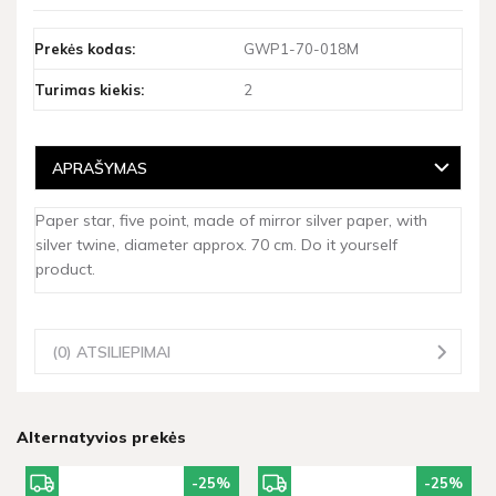
Prekės kodas:
GWP1-70-018M
Turimas kiekis:
2
APRAŠYMAS
Paper star, five point, made of mirror silver paper, with
silver twine, diameter approx. 70 cm. Do it yourself
product.
(0) ATSILIEPIMAI
Alternatyvios prekės
-25
%
-25
%