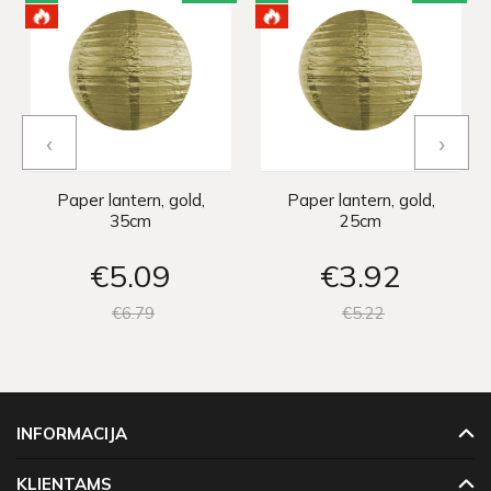
‹
›
Paper lantern, gold,
Paper lantern, gold,
35cm
25cm
€5
09
€3
92
€6
79
€5
22
INFORMACIJA
KLIENTAMS