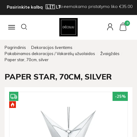
Iki nemokamo pristatymo liko €35.00
Pasirinkite kalbą
0
Navigacija
Pagrindinis
Dekoracijos šventėms
Pakabinamos dekoracijos / Vakarėlių užuolaidos
Žvaigždės
Paper star, 70cm, silver
PAPER STAR, 70CM, SILVER
-25
%