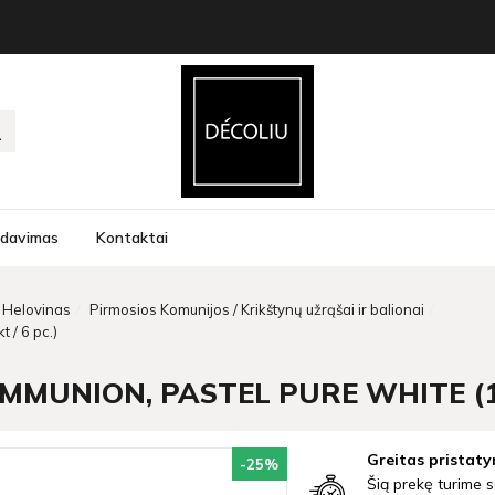
rdavimas
Kontaktai
Helovinas
Pirmosios Komunijos / Krikštynų užrąšai ir balionai
 / 6 pc.)
MUNION, PASTEL PURE WHITE (1 P
Greitas pristaty
-25
%
Šią prekę turime s