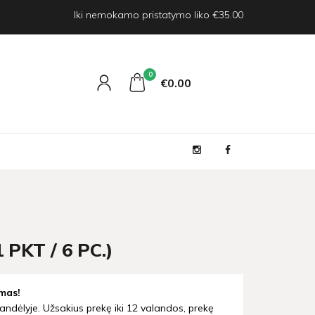
Iki nemokamo pristatymo liko €35.00
0
€0
00
KT / 6 PC.)
mas!
andėlyje. Užsakius prekę iki 12 valandos, prekę