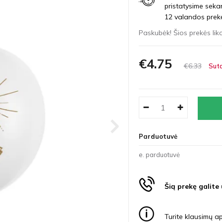
pristatysime seka
12 valandos prekės
Paskubėk! Šios prekės liko
€4
75
€6
33
Suta
Parduotuvė
e. parduotuvė
Šią prekę galite
Turite klausimų ap