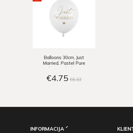
Balloons 30cm, Just
Married, Pastel Pure
White (1 pkt / 6 pc.)
€4
75
€6
33
INFORMACIJA
KLIE