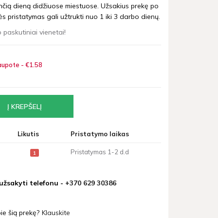
nčią dieną didžiuose miestuose. Užsakius prekę po
 pristatymas gali užtrukti nuo 1 iki 3 darbo dienų.
 paskutiniai vienetai!
upote - €1
58
Likutis
Pristatymo laikas
Pristatymas 1-2 d.d
1
 užsakyti telefonu -
+370 629 30386
ie šią prekę?
Klauskite