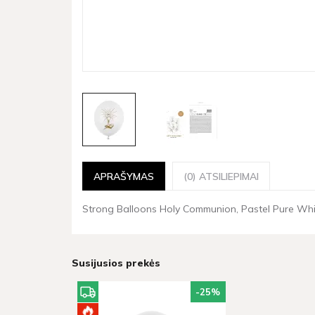
APRAŠYMAS
(0) ATSILIEPIMAI
Strong Balloons Holy Communion, Pastel Pure White 
Susijusios prekės
-25
%