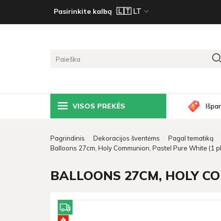
Pasirinkite kalbą
VISOS PREKĖS
Išpa
Pagrindinis
Dekoracijos šventėms
Pagal tematiką
Balloons 27cm, Holy Communion, Pastel Pure White (1 pkt
BALLOONS 27CM, HOLY COM