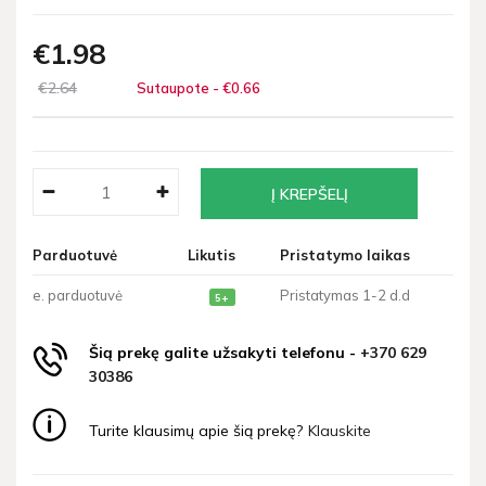
€1
98
€2
64
Sutaupote - €0
66
Parduotuvė
Likutis
Pristatymo laikas
e. parduotuvė
Pristatymas 1-2 d.d
5+
Šią prekę galite užsakyti telefonu -
+370 629
30386
Turite klausimų apie šią prekę?
Klauskite