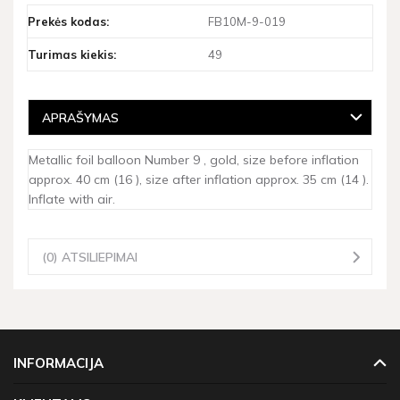
Prekės kodas:
FB10M-9-019
Turimas kiekis:
49
APRAŠYMAS
Metallic foil balloon Number 9 , gold, size before inflation
approx. 40 cm (16 ), size after inflation approx. 35 cm (14 ).
Inflate with air.
(0) ATSILIEPIMAI
INFORMACIJA