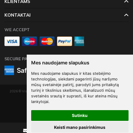
KLIENTAMS
KONTAKTAI
WE ACCEPT
SECURE PAYMENTS
Mes naudojame slapukus
Mes naudojame slapukus ir kitas stebėjimo
technologijas, siekdami pagerinti jūsų naršymo
mūsų svetainėje patirtį, parodyti jums pritaikytą
turinį ir tikslinius skelbimus, išanalizuoti mūsų
2026 © Visos teisės saugomos. Kopijuoti, platinti svetainės turinį be autorių
svetainės srautą ir suprasti, iš kur ateina mūsų
sutikimo draudžiama.
lankytojai.
Elektroninių parduotuvių nuoma
-
eShoprent.com
Sutinku
Keisti mano pasirinkimus
Rašyti
Skambinti