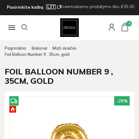
Iki nemokamo pristatymo liko €35.00
Pasirinkite kalbą
0
Navigacija
Pagrindinis
Balionai
Maži skaičiai
Foil Balloon Number 9 , 35cm, gold
FOIL BALLOON NUMBER 9 ,
35CM, GOLD
-25
%