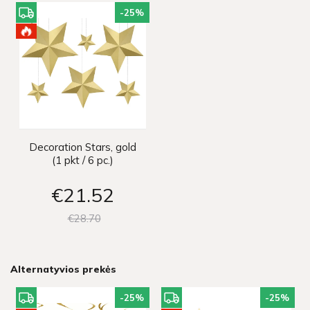
-25
%
Decoration Stars, gold
(1 pkt / 6 pc.)
€21
52
€28
70
Alternatyvios prekės
-25
%
-25
%