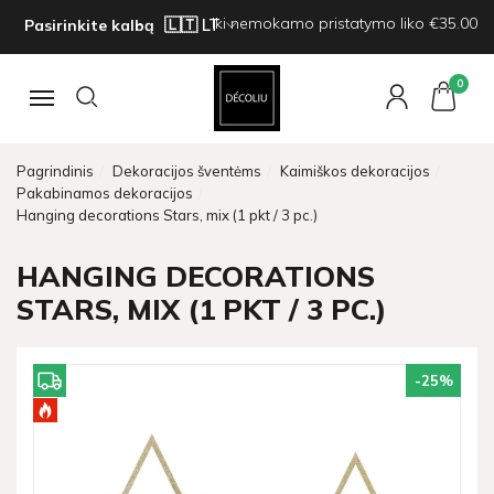
Iki nemokamo pristatymo liko €35.00
Pasirinkite kalbą
0
Navigacija
Pagrindinis
Dekoracijos šventėms
Kaimiškos dekoracijos
Pakabinamos dekoracijos
Hanging decorations Stars, mix (1 pkt / 3 pc.)
HANGING DECORATIONS
STARS, MIX (1 PKT / 3 PC.)
-25
%