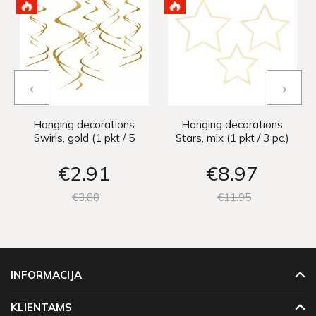
‹
›
Hanging decorations
Hanging decorations
Swirls, gold (1 pkt / 5
Stars, mix (1 pkt / 3 pc.)
pc.)
€2
91
€8
97
€3
88
€11
95
INFORMACIJA
KLIENTAMS