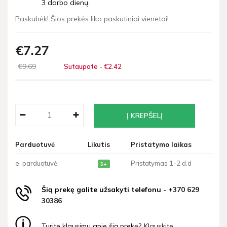
3 darbo dienų.
Paskubėk! Šios prekės liko paskutiniai vienetai!
€7
27
€9
69
Sutaupote - €2
42
Parduotuvė
Likutis
Pristatymo laikas
e. parduotuvė
Pristatymas 1-2 d.d
5+
Šią prekę galite užsakyti telefonu -
+370 629
30386
Turite klausimų apie šią prekę?
Klauskite