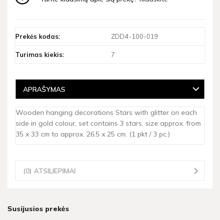
Prekės kodas:
ZDD4-100-019
Turimas kiekis:
7
APRAŠYMAS
Wooden hanging decorations Stars with glitter on each
side in gold colour, set contains 3 stars, size approx. from
35 x 33 cm to approx. 26.5 x 25 cm. (1 pkt / 3 pc.)
(0) ATSILIEPIMAI
Susijusios prekės