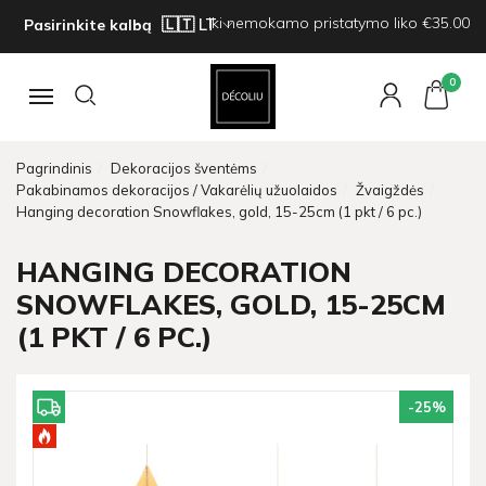
Iki nemokamo pristatymo liko €35.00
Pasirinkite kalbą
0
Navigacija
Pagrindinis
Dekoracijos šventėms
Pakabinamos dekoracijos / Vakarėlių užuolaidos
Žvaigždės
Hanging decoration Snowflakes, gold, 15-25cm (1 pkt / 6 pc.)
HANGING DECORATION
SNOWFLAKES, GOLD, 15-25CM
(1 PKT / 6 PC.)
-25
%