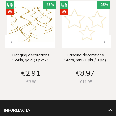
-25
%
-25
%
‹
›
Hanging decorations
Hanging decorations
Swirls, gold (1 pkt / 5
Stars, mix (1 pkt / 3 pc.)
pc.)
€2
91
€8
97
€3
88
€11
95
INFORMACIJA