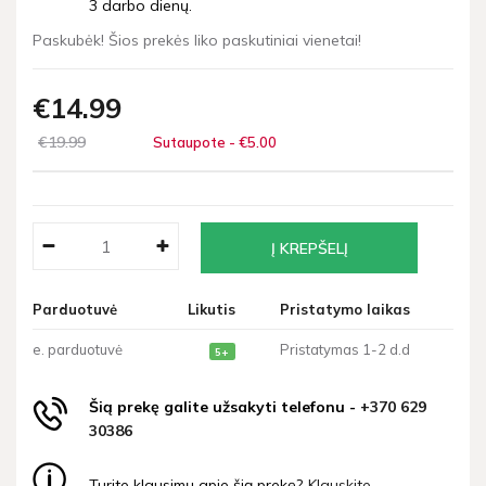
3 darbo dienų.
Paskubėk! Šios prekės liko paskutiniai vienetai!
€14
99
€19
99
Sutaupote - €5
00
Parduotuvė
Likutis
Pristatymo laikas
e. parduotuvė
Pristatymas 1-2 d.d
5+
Šią prekę galite užsakyti telefonu -
+370 629
30386
Turite klausimų apie šią prekę?
Klauskite