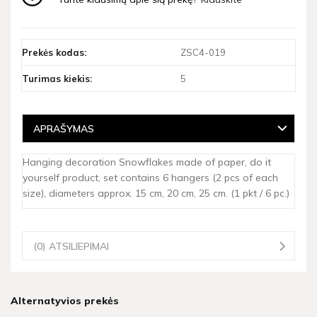
Prekės kodas:
ZSC4-019
Turimas kiekis:
5
APRAŠYMAS
Hanging decoration Snowflakes made of paper, do it
yourself product, set contains 6 hangers (2 pcs of each
size), diameters approx. 15 cm, 20 cm, 25 cm. (1 pkt / 6 pc.)
(0) ATSILIEPIMAI
Alternatyvios prekės