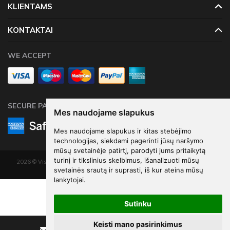
KLIENTAMS
KONTAKTAI
WE ACCEPT
SECURE PAYMENTS
Mes naudojame slapukus
Mes naudojame slapukus ir kitas stebėjimo
technologijas, siekdami pagerinti jūsų naršymo
mūsų svetainėje patirtį, parodyti jums pritaikytą
turinį ir tikslinius skelbimus, išanalizuoti mūsų
2026 © Visos teisės saugomos. Kopijuoti, platinti svetainės turinį be autorių
svetainės srautą ir suprasti, iš kur ateina mūsų
sutikimo draudžiama.
lankytojai.
Elektroninių parduotuvių nuoma
-
eShoprent.com
€2
52
Foil balloon One, 66x37cm, gold
Sutinku
€3
37
Keisti mano pasirinkimus
Sutaupote - €0
84
Rašyti
Skambinti