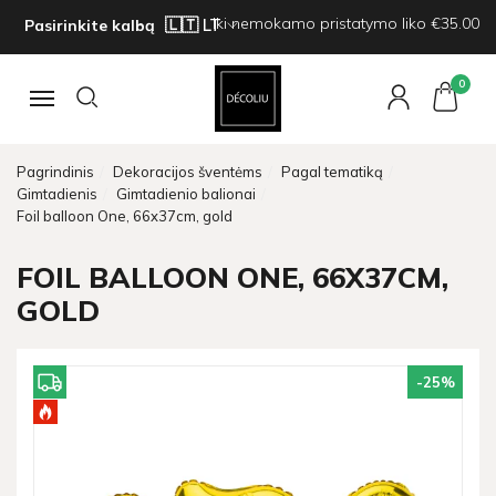
Iki nemokamo pristatymo liko €35.00
Pasirinkite kalbą
0
Navigacija
Pagrindinis
Dekoracijos šventėms
Pagal tematiką
Gimtadienis
Gimtadienio balionai
Foil balloon One, 66x37cm, gold
FOIL BALLOON ONE, 66X37CM,
GOLD
-25
%