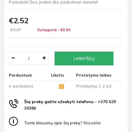
Paskubėk! Šios prekės liko paskutiniai vienetai!
€2
52
€3
37
Sutaupote - €0
84
Parduotuvė
Likutis
Pristatymo laikas
e. parduotuvė
Pristatymas 1-2 d.d
2
Šią prekę galite užsakyti telefonu -
+370 629
30386
Turite klausimų apie šią prekę?
Klauskite