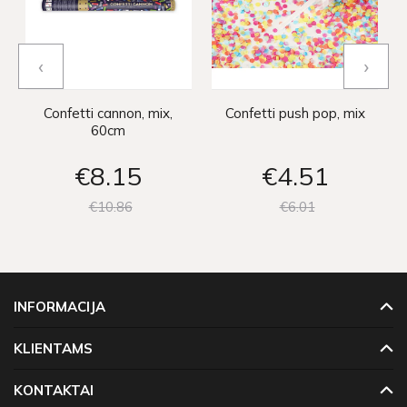
‹
›
Confetti cannon, mix,
Confetti push pop, mix
60cm
€8
15
€4
51
€10
86
€6
01
INFORMACIJA
KLIENTAMS
KONTAKTAI