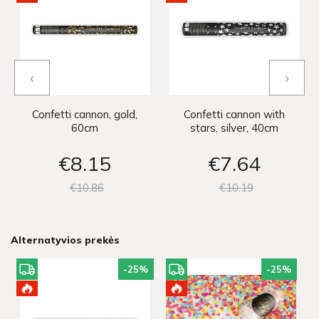
‹
›
Confetti cannon, gold,
Confetti cannon with
60cm
stars, silver, 40cm
€8
15
€7
64
€10
86
€10
19
Alternatyvios prekės
-25
%
-25
%