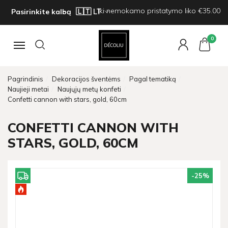
Iki nemokamo pristatymo liko €35.00
Pasirinkite kalbą
0
Navigacija
Pagrindinis
Dekoracijos šventėms
Pagal tematiką
Naujieji metai
Naujųjų metų konfeti
Confetti cannon with stars, gold, 60cm
CONFETTI CANNON WITH
STARS, GOLD, 60CM
-25
%