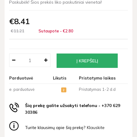
Paskubėk! Šios prekės liko paskutiniai vienetai!
€8
41
€11
21
Sutaupote - €2
80
Parduotuvė
Likutis
Pristatymo laikas
e. parduotuvė
Pristatymas 1-2 d.d
2
Šią prekę galite užsakyti telefonu -
+370 629
30386
Turite klausimų apie šią prekę?
Klauskite