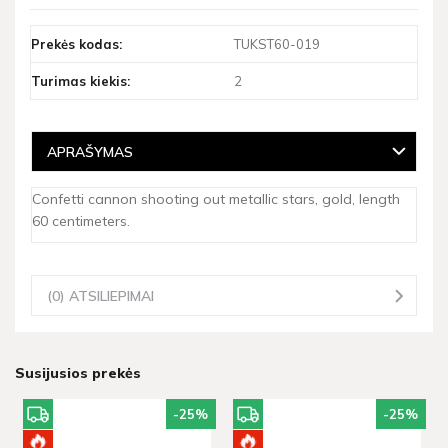
Prekės kodas:
TUKST60-019
Turimas kiekis:
2
APRAŠYMAS
Confetti cannon shooting out metallic stars, gold, length
60 centimeters.
(0) ATSILIEPIMAI
Susijusios prekės
-25
%
-25
%