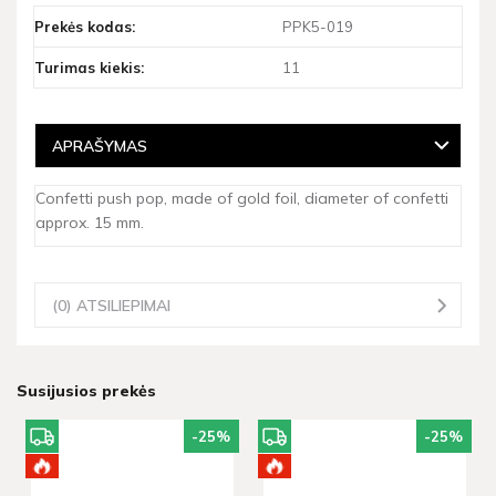
Prekės kodas:
PPK5-019
Turimas kiekis:
11
APRAŠYMAS
Confetti push pop, made of gold foil, diameter of confetti
approx. 15 mm.
(0) ATSILIEPIMAI
Susijusios prekės
-25
%
-25
%