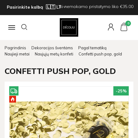
Iki nemokamo pristatymo liko €35.00
Pasirinkite kalbą
0
Navigacija
Pagrindinis
Dekoracijos šventėms
Pagal tematiką
Naujieji metai
Naujųjų metų konfeti
Confetti push pop, gold
CONFETTI PUSH POP, GOLD
-25
%