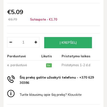
€5
09
€6
79
Sutaupote - €1
70
Parduotuvė
Likutis
Pristatymo laikas
e. parduotuvė
Pristatymas 1-2 d.d
5+
Šią prekę galite užsakyti telefonu -
+370 629
30386
Turite klausimų apie šią prekę?
Klauskite