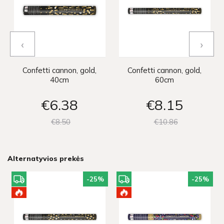
‹
›
Confetti cannon, gold,
Confetti cannon, gold,
40cm
60cm
€6
38
€8
15
€8
50
€10
86
Alternatyvios prekės
-25
%
-25
%