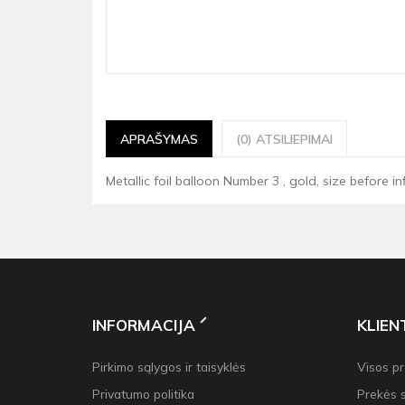
APRAŠYMAS
(0) ATSILIEPIMAI
Metallic foil balloon Number 3 , gold, size before in
INFORMACIJA
KLIE
Pirkimo sąlygos ir taisyklės
Visos p
Privatumo politika
Prekės 