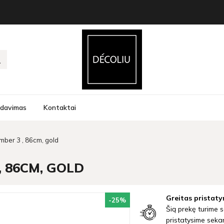
rdavimas
Kontaktai
umber 3 , 86cm, gold
, 86CM, GOLD
Greitas pristaty
-25
%
Šią prekę turime s
pristatysime seka