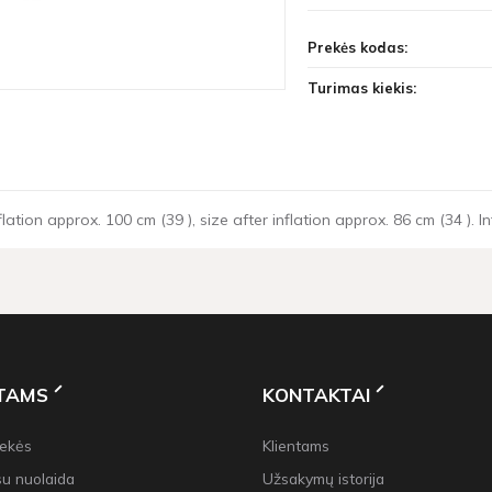
Prekės kodas:
Turimas kiekis:
flation approx. 100 cm (39 ), size after inflation approx. 86 cm (34 ). I
NTAMS
KONTAKTAI
rekės
Klientams
su nuolaida
Užsakymų istorija