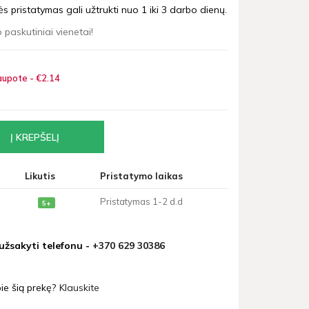
 pristatymas gali užtrukti nuo 1 iki 3 darbo dienų.
 paskutiniai vienetai!
upote - €2
14
Likutis
Pristatymo laikas
Pristatymas 1-2 d.d
5+
 užsakyti telefonu -
+370 629 30386
ie šią prekę?
Klauskite