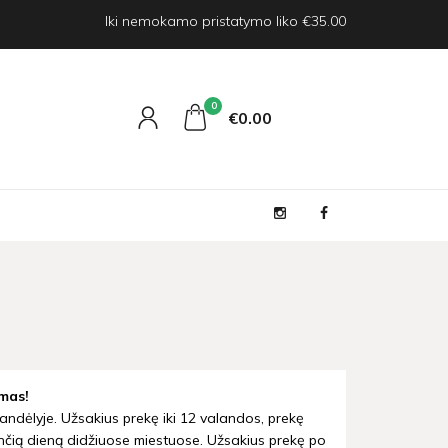
Iki nemokamo pristatymo liko €35.00
0
€0
00
mas!
andėlyje. Užsakius prekę iki 12 valandos, prekę
nčią dieną didžiuose miestuose. Užsakius prekę po