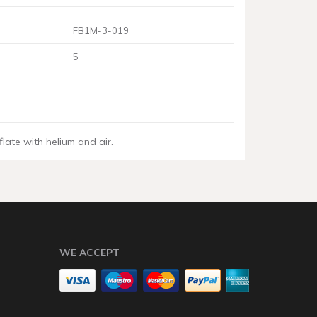
FB1M-3-019
5
nflate with helium and air.
WE ACCEPT