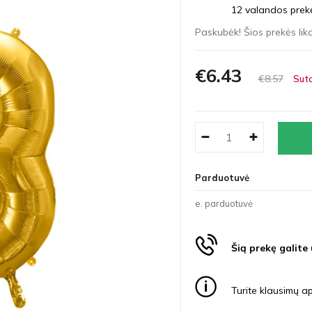
12 valandos prekės
Paskubėk! Šios prekės liko
€6
43
€8
57
Suta
Parduotuvė
e. parduotuvė
Šią prekę galite
Turite klausimų ap