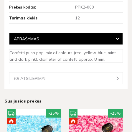
Prekės kodas:
PPK2-000
Turimas kiekis:
12
APRAŠYMAS
Confetti push pop, mix of colours (red, yellow, blue, mint
and dark pink), diameter of confetti approx. 8 mm.
(0) ATSILIEPIMAI
Susijusios prekės
-25
%
-25
%