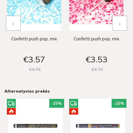
‹
›
Confetti push pop, mix
Confetti push pop, mix
€3
57
€3
53
€4
76
€4
70
Alternatyvios prekės
-25
%
-25
%