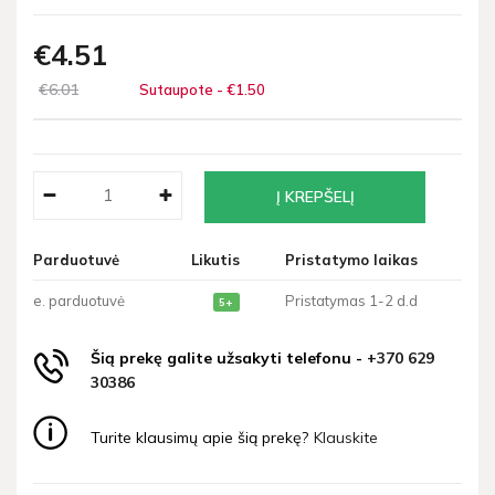
€4
51
€6
01
Sutaupote - €1
50
Parduotuvė
Likutis
Pristatymo laikas
e. parduotuvė
Pristatymas 1-2 d.d
5+
Šią prekę galite užsakyti telefonu -
+370 629
30386
Turite klausimų apie šią prekę?
Klauskite