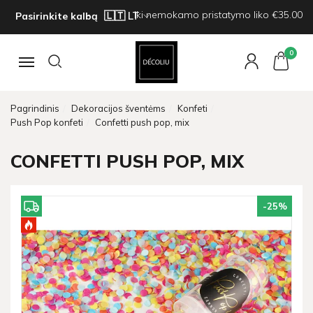
Iki nemokamo pristatymo liko €35.00
Pasirinkite kalbą
0
Navigacija
Pagrindinis
Dekoracijos šventėms
Konfeti
Push Pop konfeti
Confetti push pop, mix
CONFETTI PUSH POP, MIX
-25
%