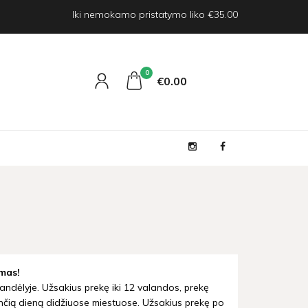
Iki nemokamo pristatymo liko €35.00
0
€0
00
mas!
andėlyje. Užsakius prekę iki 12 valandos, prekę
nčią dieną didžiuose miestuose. Užsakius prekę po