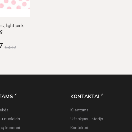
s, light pink,
5g
7
€3
42
NTAMS
KONTAKTAI
rekės
Klientams
su nuolaida
Užsakymų istorija
nų kuponai
Kontaktai