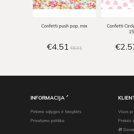
Confetti push pop, mix
Confetti Circle
1
€4
51
€2
5
€6
01
INFORMACIJA
KLIE
Pirkimo sąlygos ir taisyklės
Visos p
Privatumo politika
Prekės 
🎁 Dova