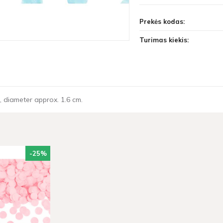
Prekės kodas:
Turimas kiekis:
r, diameter approx. 1.6 cm.
-25
%