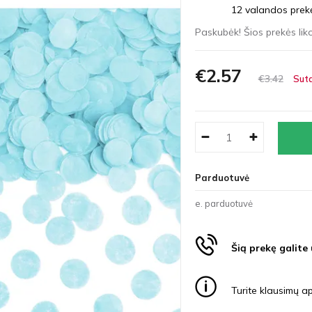
12 valandos prekės
Paskubėk! Šios prekės liko
€2
57
€3
42
Suta
Parduotuvė
e. parduotuvė
Šią prekę galite
Turite klausimų ap