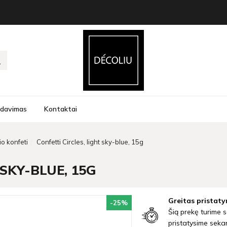
rdavimas
Kontaktai
io konfeti
Confetti Circles, light sky-blue, 15g
 SKY-BLUE, 15G
Greitas pristaty
-25
%
Šią prekę turime s
pristatysime seka