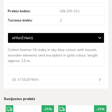
Prekės kodas:
GRL100-011
Turimas kiekis:
2
APRAŠYMAS
Cotton banner Oh baby in sky-blue colour with tassels,
wooden elements and inscription in gold colour, length
approx. 2.5 m.
(0) ATSILIEPIMAI
Susijusios prekės
-25
%
-25
%