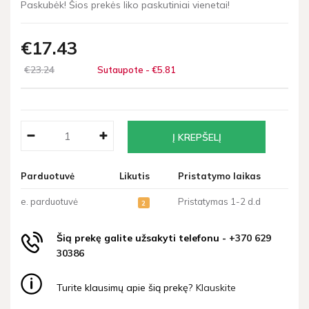
Paskubėk! Šios prekės liko paskutiniai vienetai!
€17
43
€23
24
Sutaupote - €5
81
Parduotuvė
Likutis
Pristatymo laikas
e. parduotuvė
Pristatymas 1-2 d.d
2
Šią prekę galite užsakyti telefonu -
+370 629
30386
Turite klausimų apie šią prekę?
Klauskite