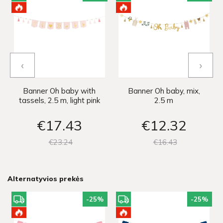
‹
›
Banner Oh baby with
Banner Oh baby, mix,
tassels, 2.5 m, light pink
2.5 m
€17
43
€12
32
€23
24
€16
43
Alternatyvios prekės
-25
%
-25
%