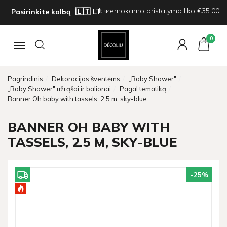
Iki nemokamo pristatymo liko €35.00
Pasirinkite kalbą
0
Navigacija
Pagrindinis
Dekoracijos šventėms
„Baby Shower"
„Baby Shower" užrąšai ir balionai
Pagal tematiką
Banner Oh baby with tassels, 2.5 m, sky-blue
BANNER OH BABY WITH
TASSELS, 2.5 M, SKY-BLUE
-25
%