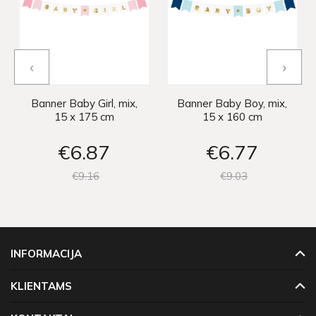
‹
›
Banner Baby Girl, mix,
Banner Baby Boy, mix,
15 x 175 cm
15 x 160 cm
€6
87
€6
77
€9
16
€9
03
INFORMACIJA
KLIENTAMS