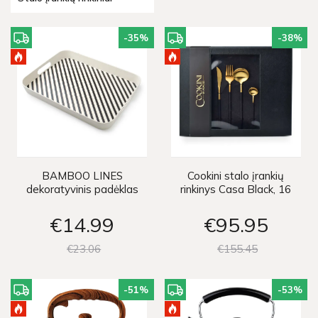
-35
%
-38
%
BAMBOO LINES
Cookini stalo įrankių
dekoratyvinis padėklas
rinkinys Casa Black, 16
vnt
€14
99
€95
95
€23
06
€155
45
-51
%
-53
%