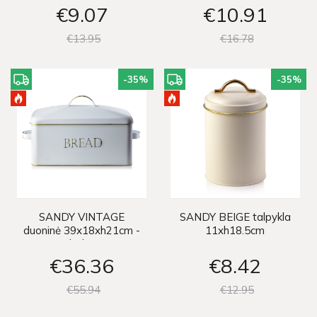
€9
07
€10
91
€13
95
€16
78
-35
%
-35
%
SANDY VINTAGE
SANDY BEIGE talpykla
duoninė 39x18xh21cm -
11xh18.5cm
balta
€36
36
€8
42
€55
94
€12
95