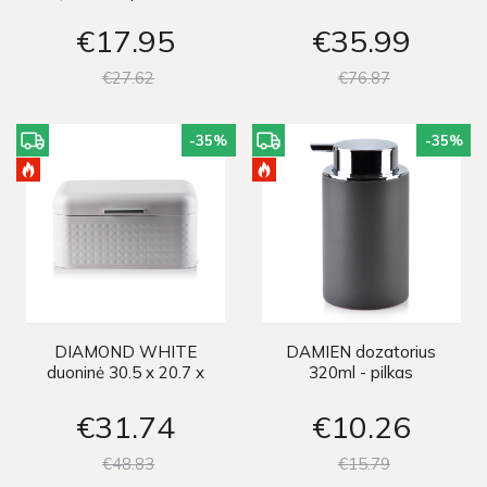
śr:12.5cm h:14.5cm
€17
95
€35
99
€27
62
€76
87
-35
%
-35
%
DIAMOND WHITE
DAMIEN dozatorius
duoninė 30.5 x 20.7 x
320ml - pilkas
15.1 cm
€31
74
€10
26
€48
83
€15
79