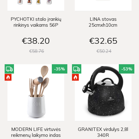
PYCHOTKI stalo įrankių
LINA stovas
rinkinys vaikams 56P
25cmxh10cm
€38
20
€32
65
€58
76
€50
24
-35
%
-53
%
MODERN LIFE virtuvės
GRANITEX virdulys 2,8l
reikmenų laikymo indas
340R