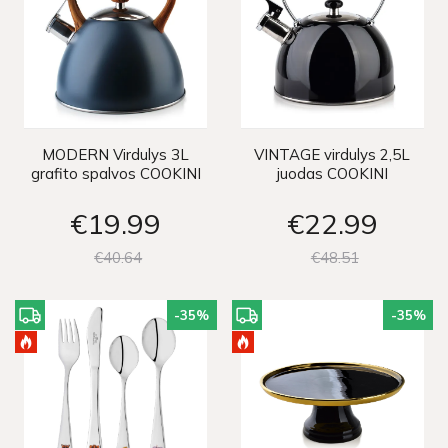
MODERN Virdulys 3L
VINTAGE virdulys 2,5L
grafito spalvos COOKINI
juodas COOKINI
€19
99
€22
99
€40
64
€48
51
-35
%
-35
%