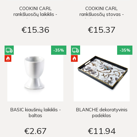
COOKINI CARL
COOKINI CARL
rankšluosčių laikiklis -
rankšluosčių stovas -
juodas su auksu
baltas su auksu
€15
36
€15
37
-35
%
-35
%
BASIC kiaušinių laikiklis -
BLANCHE dekoratyvinis
baltas
padėklas
€2
67
€11
94