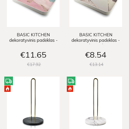
BASIC KITCHEN
BASIC KITCHEN
dekoratyvinis padėklas -
dekoratyvinis padėklas -
rožinis
smėlio spalvos
€11
65
€8
54
€17
92
€13
14