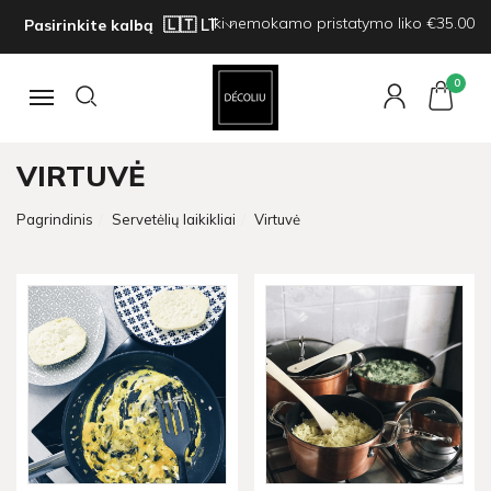
Iki nemokamo pristatymo liko €35.00
Pasirinkite kalbą
0
Navigacija
VIRTUVĖ
Pagrindinis
Servetėlių laikikliai
Virtuvė