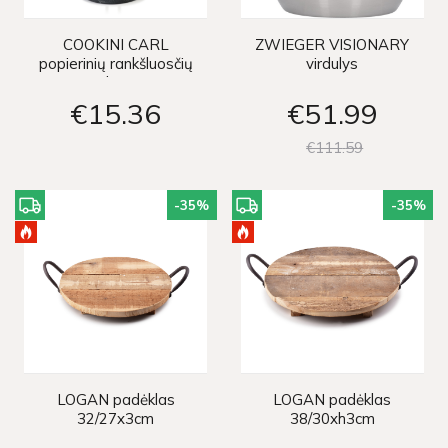
COOKINI CARL
ZWIEGER VISIONARY
popierinių rankšluosčių
virdulys
stovas h32x15cm
€15
36
€51
99
€111
59
-35
%
-35
%
LOGAN padėklas
LOGAN padėklas
32/27x3cm
38/30xh3cm