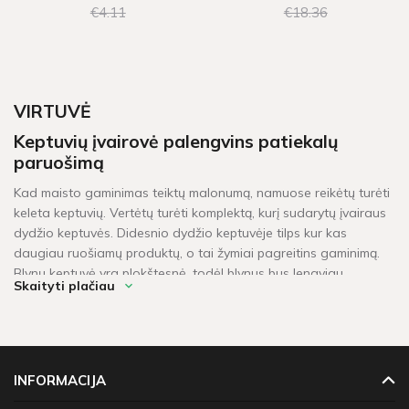
€4
11
€18
36
VIRTUVĖ
Keptuvių įvairovė palengvins patiekalų
paruošimą
Kad maisto gaminimas teiktų malonumą, namuose reikėtų turėti
keleta keptuvių. Vertėtų turėti komplektą, kurį sudarytų įvairaus
dydžio keptuvės. Didesnio dydžio keptuvėje tilps kur kas
daugiau ruošiamų produktų, o tai žymiai pagreitins gaminimą.
Blynų keptuvė yra plokštesnė, todėl blynus bus lengviau
Skaityti plačiau
apversti. Didelėje keptuvėje patogu gaminti maistą visai šeimai.
Gilioje keptuvėje
Olive
patogu ir praktiška gaminti troškinius.
Grilio keptuvė skirta pjausniams ir kepsniams kepti. Jeigu jums
patinka Azijos virtuvė tikrai reikės WOK keptuvės, kuri yra
vienas iš būdingiausių šio pasaulio regiono virtuvės įrangos
INFORMACIJA
elementų.