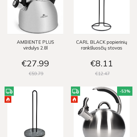
AMBIENTE PLUS
CARL BLACK popierinių
virdulys 2.8l
rankšluosčių stovas
€27
99
€8
11
€59
79
€12
47
-53
%