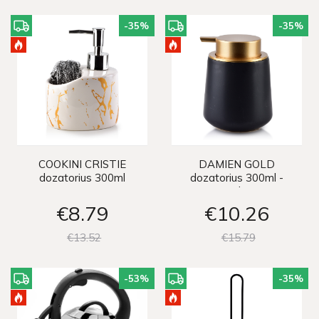
-35
%
-35
%
COOKINI CRISTIE
DAMIEN GOLD
dozatorius 300ml
dozatorius 300ml -
juodas
€8
79
€10
26
€13
52
€15
79
-53
%
-35
%