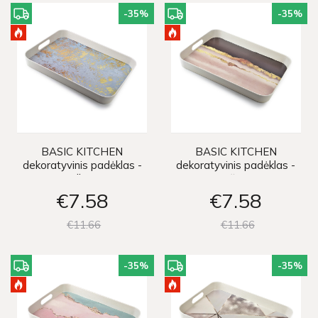
-35
%
-35
%
BASIC KITCHEN
BASIC KITCHEN
dekoratyvinis padėklas -
dekoratyvinis padėklas -
pilkas
rožinis
€7
58
€7
58
€11
66
€11
66
-35
%
-35
%