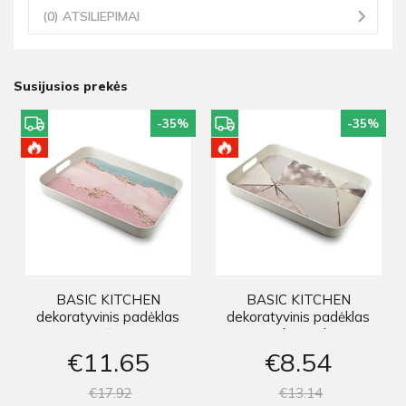
(0) ATSILIEPIMAI
Susijusios prekės
-35
%
-35
%
BASIC KITCHEN
BASIC KITCHEN
dekoratyvinis padėklas
dekoratyvinis padėklas
- rožinis
- smėlio spalvos
€11
65
€8
54
€17
92
€13
14