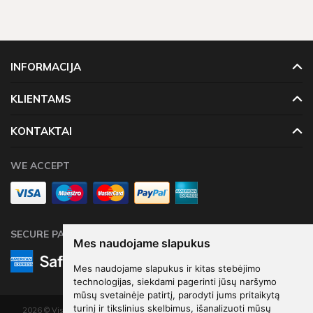
INFORMACIJA
KLIENTAMS
KONTAKTAI
WE ACCEPT
SECURE PAYMENTS
Mes naudojame slapukus
Mes naudojame slapukus ir kitas stebėjimo
technologijas, siekdami pagerinti jūsų naršymo
mūsų svetainėje patirtį, parodyti jums pritaikytą
turinį ir tikslinius skelbimus, išanalizuoti mūsų
2026 © Visos teisės saugomos. Kopijuoti, platinti svetainės turinį be autorių