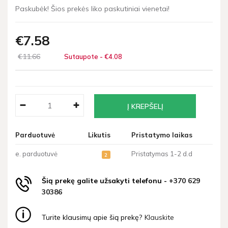
Paskubėk! Šios prekės liko paskutiniai vienetai!
€7
58
€11
66
Sutaupote - €4
08
Parduotuvė
Likutis
Pristatymo laikas
e. parduotuvė
Pristatymas 1-2 d.d
2
Šią prekę galite užsakyti telefonu -
+370 629
30386
Turite klausimų apie šią prekę?
Klauskite