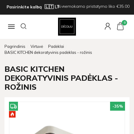
Iki nemokamo pristatymo liko €35.00
Pasirinkite kalbą
0
Navigacija
Pagrindinis
Virtuvė
Padėklai
BASIC KITCHEN dekoratyvinis padėklas - rožinis
BASIC KITCHEN
DEKORATYVINIS PADĖKLAS -
ROŽINIS
-35
%