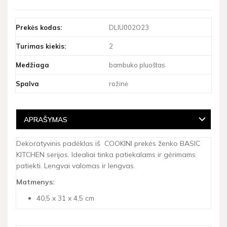
Prekės kodas:
DLIU002O23
Turimas kiekis:
2
Medžiaga
bambuko pluoštas
Spalva
rožinė
APRAŠYMAS
Dekoratyvinis padėklas iš COOKINI prekės ženko BASIC
KITCHEN serijos. Idealiai tinka patiekalams ir gėrimams
patiekti. Lengvai valomas ir lengvas.
Matmenys:
40,5 x 31 x 4,5 cm