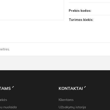
Prekės kodas:
Turimas kiekis:
metres.
NTAMS
KONTAKTAI
rekės
Klientams
su nuolaida
Užsakymų istorija