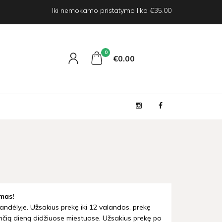
Iki nemokamo pristatymo liko €35.00
0
€0
00
mas!
andėlyje. Užsakius prekę iki 12 valandos, prekę
nčią dieną didžiuose miestuose. Užsakius prekę po