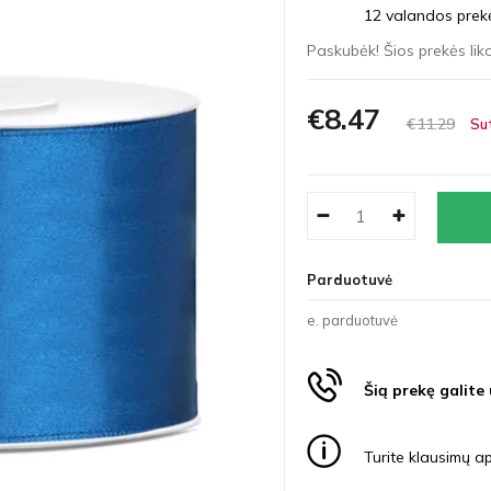
12 valandos prekės
Paskubėk! Šios prekės liko
€8
47
€11
29
Su
Parduotuvė
e. parduotuvė
Šią prekę galite
Turite klausimų ap