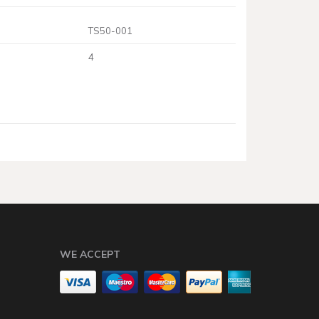
TS50-001
4
WE ACCEPT