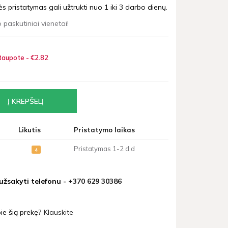
 pristatymas gali užtrukti nuo 1 iki 3 darbo dienų.
 paskutiniai vienetai!
taupote - €2
82
Likutis
Pristatymo laikas
Pristatymas 1-2 d.d
4
 užsakyti telefonu -
+370 629 30386
ie šią prekę?
Klauskite