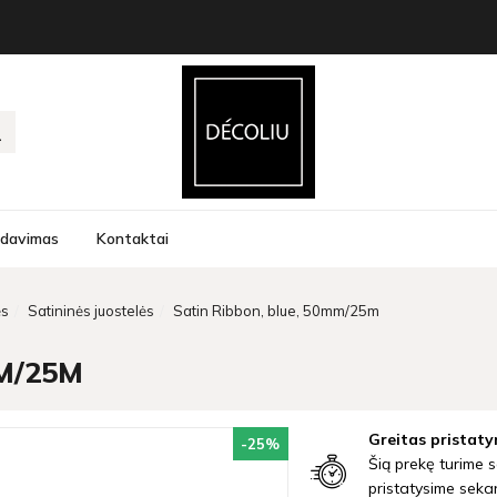
rdavimas
Kontaktai
ės
Satininės juostelės
Satin Ribbon, blue, 50mm/25m
M/25M
Greitas pristaty
-25
%
Šią prekę turime s
pristatysime seka