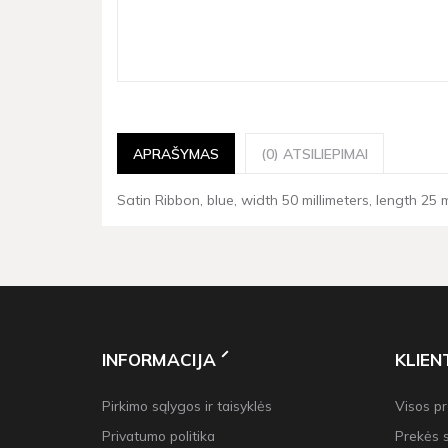
APRAŠYMAS
(0) ATSILIEPIMAI
Satin Ribbon, blue, width 50 millimeters, length 25 
INFORMACIJA
KLIE
Pirkimo sąlygos ir taisyklės
Visos p
Privatumo politika
Prekės 