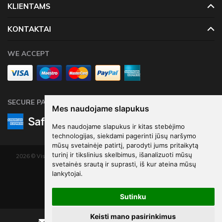
KLIENTAMS
KONTAKTAI
WE ACCEPT
SECURE PAYMENTS
Mes naudojame slapukus
Mes naudojame slapukus ir kitas stebėjimo
technologijas, siekdami pagerinti jūsų naršymo
mūsų svetainėje patirtį, parodyti jums pritaikytą
turinį ir tikslinius skelbimus, išanalizuoti mūsų
2026 © Visos teisės saugomos. Kopijuoti, platinti svetainės turinį be autorių
svetainės srautą ir suprasti, iš kur ateina mūsų
sutikimo draudžiama.
lankytojai.
Elektroninių parduotuvių nuoma
-
eShoprent.com
Sutinku
Keisti mano pasirinkimus
Rašyti
Skambinti