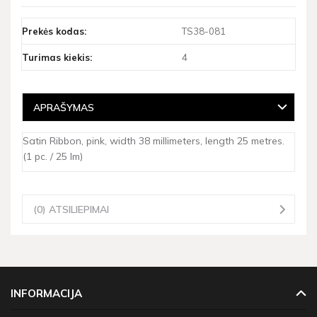
Prekės kodas:
TS38-081
Turimas kiekis:
4
APRAŠYMAS
Satin Ribbon, pink, width 38 millimeters, length 25 metres.
(1 pc. / 25 lm)
(0) ATSILIEPIMAI
INFORMACIJA