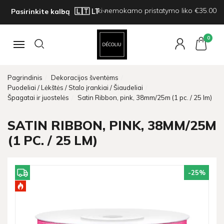
Iki nemokamo pristatymo liko €35.00
Pasirinkite kalbą
0
Navigacija
Pagrindinis
Dekoracijos šventėms
Puodeliai / Lėkštės / Stalo įrankiai / Šiaudeliai
Špagatai ir juostelės
Satin Ribbon, pink, 38mm/25m (1 pc. / 25 lm)
SATIN RIBBON, PINK, 38MM/25M
(1 PC. / 25 LM)
-25
%