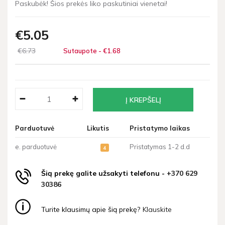
Paskubėk! Šios prekės liko paskutiniai vienetai!
€5
05
€6
73
Sutaupote - €1
68
Parduotuvė
Likutis
Pristatymo laikas
e. parduotuvė
Pristatymas 1-2 d.d
4
Šią prekę galite užsakyti telefonu -
+370 629
30386
Turite klausimų apie šią prekę?
Klauskite