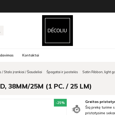
rdavimas
Kontaktai
 / Stalo įrankiai / Šiaudeliai
Špagatai ir juostelės
Satin Ribbon, light g
, 38MM/25M (1 PC. / 25 LM)
Greitas pristaty
-25
%
Šią prekę turime s
pristatysime seka