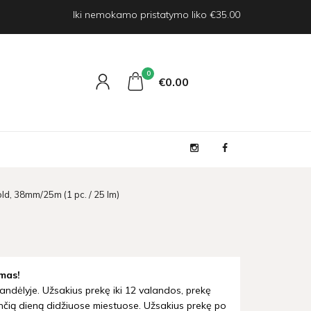
Iki nemokamo pristatymo liko €35.00
0
€0
00
old, 38mm/25m (1 pc. / 25 lm)
mas!
andėlyje. Užsakius prekę iki 12 valandos, prekę
nčią dieną didžiuose miestuose. Užsakius prekę po