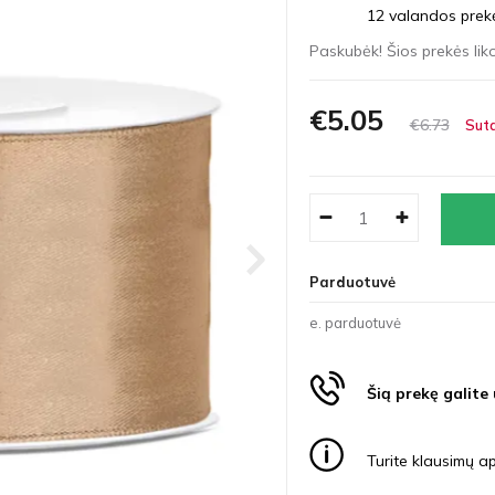
12 valandos prekės
Paskubėk! Šios prekės liko
€5
05
€6
73
Suta
Parduotuvė
e. parduotuvė
Šią prekę galite
Turite klausimų ap