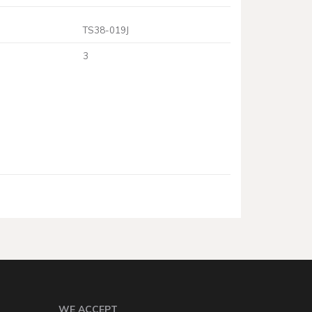
TS38-019J
3
WE ACCEPT