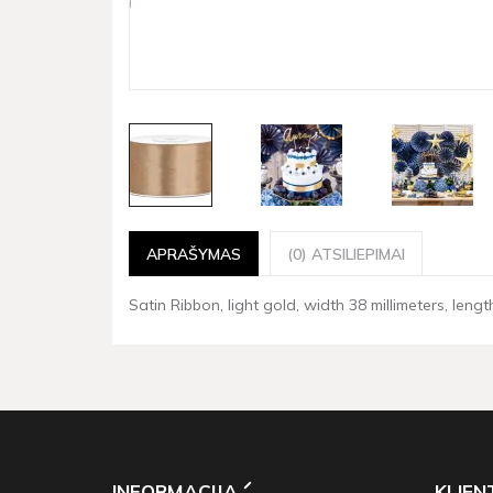
APRAŠYMAS
(0) ATSILIEPIMAI
Satin Ribbon, light gold, width 38 millimeters, length
INFORMACIJA
KLIE