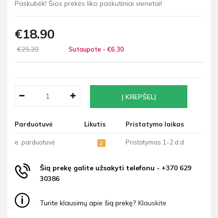
Paskubėk! Šios prekės liko paskutiniai vienetai!
€18
90
€25
20
Sutaupote - €6
30
Parduotuvė
Likutis
Pristatymo laikas
e. parduotuvė
Pristatymas 1-2 d.d
2
Šią prekę galite užsakyti telefonu -
+370 629
30386
Turite klausimų apie šią prekę?
Klauskite