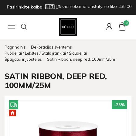
Iki nemokamo pristatymo liko €35.00
Pasirinkite kalbą
0
Navigacija
Pagrindinis
Dekoracijos šventėms
Puodeliai / Lėkštės / Stalo įrankiai / Šiaudeliai
Špagatai ir juostelės
Satin Ribbon, deep red, 100mm/25m
SATIN RIBBON, DEEP RED,
100MM/25M
-25
%