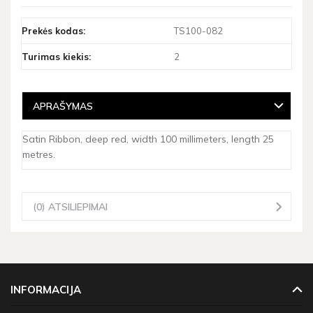
Prekės kodas:
TS100-082
Turimas kiekis:
2
APRAŠYMAS
Satin Ribbon, deep red, width 100 millimeters, length 25
metres.
(0) ATSILIEPIMAI
INFORMACIJA