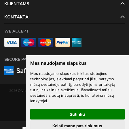
KLIENTAMS
KONTAKTAI
WE ACCEPT
SECURE PAYMENTS
Mes naudojame slapukus
Mes naudojame slapukus ir kitas stebėjimo
technologijas, siekdami pagerinti jūsų naršymo
mūsų svetainėje patirtį, parodyti jums pritaikytą
turinį ir tikslinius skelbimus, išanalizuoti mūsų
2026 © Visos teisės saugomos. Kopijuoti, platinti svetainės turinį be autorių
svetainės srautą ir suprasti, iš kur ateina mūsų
sutikimo draudžiama.
lankytojai.
Elektroninių parduotuvių nuoma
-
eShoprent.com
Sutinku
Keisti mano pasirinkimus
Rašyti
Skambinti