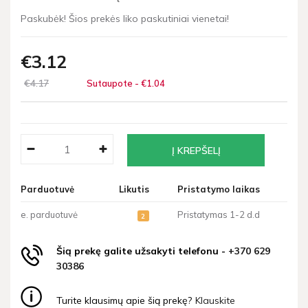
Paskubėk! Šios prekės liko paskutiniai vienetai!
€3
12
€4
17
Sutaupote - €1
04
Parduotuvė
Likutis
Pristatymo laikas
e. parduotuvė
Pristatymas 1-2 d.d
2
Šią prekę galite užsakyti telefonu -
+370 629
30386
Turite klausimų apie šią prekę?
Klauskite