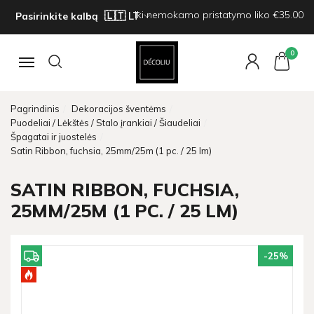
Iki nemokamo pristatymo liko €35.00
Pasirinkite kalbą
0
Navigacija
Pagrindinis
Dekoracijos šventėms
Puodeliai / Lėkštės / Stalo įrankiai / Šiaudeliai
Špagatai ir juostelės
Satin Ribbon, fuchsia, 25mm/25m (1 pc. / 25 lm)
SATIN RIBBON, FUCHSIA,
25MM/25M (1 PC. / 25 LM)
-25
%