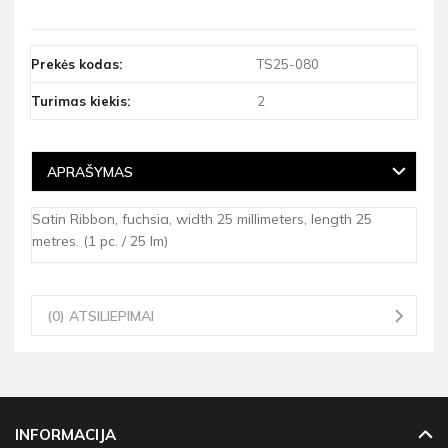
Prekės kodas:
TS25-080
Turimas kiekis:
2
APRAŠYMAS
Satin Ribbon, fuchsia, width 25 millimeters, length 25
metres. (1 pc. / 25 lm)
(0) ATSILIEPIMAI
INFORMACIJA