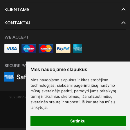
KLIENTAMS
KONTAKTAI
WE ACCEPT
SECURE PAYMENTS
Mes naudojame slapukus
Mes naudojame slapukus ir kitas stebėjimo
technologijas, siekdami pagerinti jūsų naršymo
mūsų svetainėje patirtį, parodyti jums pritaikytą
turinį ir tikslinius skelbimus, išanalizuoti mūsų
2026 © Visos teisės saugomos. Kopijuoti, platinti svetainės turinį be autorių
svetainės srautą ir suprasti, iš kur ateina mūsų
sutikimo draudžiama.
lankytojai.
Elektroninių parduotuvių nuoma
-
eShoprent.com
Sutinku