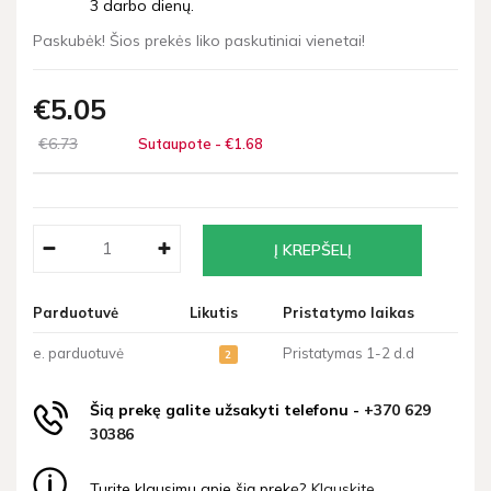
3 darbo dienų.
Paskubėk! Šios prekės liko paskutiniai vienetai!
€5
05
€6
73
Sutaupote - €1
68
Parduotuvė
Likutis
Pristatymo laikas
e. parduotuvė
Pristatymas 1-2 d.d
2
Šią prekę galite užsakyti telefonu -
+370 629
30386
Turite klausimų apie šią prekę?
Klauskite