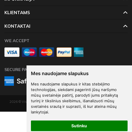
KLIENTAMS
KONTAKTAI
WE ACCEPT
SECURE PAYMENTS
Mes naudojame slapukus
Mes naudojame slapukus ir kitas stebėjimo
technologijas, siekdami pagerinti jūsų naršymo
mūsų svetainėje patirtį, parodyti jums pritaikytą
turinį ir tikslinius skelbimus, išanalizuoti mūsų
2026 © Visos teisės saugomos. Kopijuoti, platinti svetainės turinį be autorių
svetainės srautą ir suprasti, iš kur ateina mūsų
sutikimo draudžiama.
lankytojai.
Elektroninių parduotuvių nuoma
-
eShoprent.com
€5
05
Satin Ribbon, sky-blue, 38mm/25m
Sutinku
€6
73