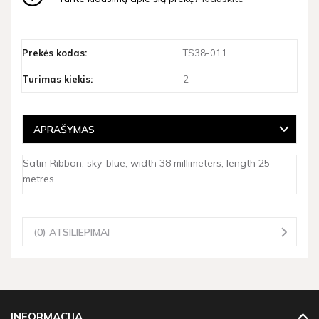
Prekės kodas:
TS38-011
Turimas kiekis:
2
APRAŠYMAS
Satin Ribbon, sky-blue, width 38 millimeters, length 25
metres.
(0) ATSILIEPIMAI
INFORMACIJA