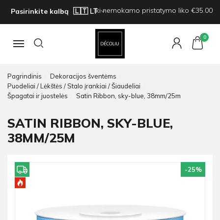
Iki nemokamo pristatymo liko €35.00
Pasirinkite kalbą
0
Navigacija
Pagrindinis
Dekoracijos šventėms
Puodeliai / Lėkštės / Stalo įrankiai / Šiaudeliai
Špagatai ir juostelės
Satin Ribbon, sky-blue, 38mm/25m
SATIN RIBBON, SKY-BLUE,
38MM/25M
-25
%