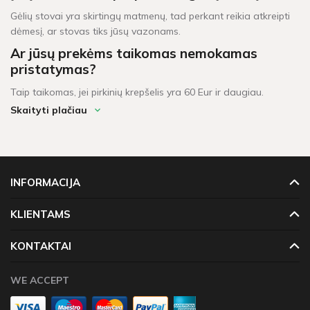
Gėlių stovai yra skirtingų matmenų, tad perkant reikia atkreipti
dėmesį, ar stovas tiks jūsų vazonams.
Ar jūsų prekėms taikomas nemokamas
pristatymas?
Taip taikomas, jei pirkinių krepšelis yra 60 Eur ir daugiau.
Skaityti plačiau
Taip pat turėkite omenyje, kad skiriasi prekių pristatymo
terminai, priklausomai nuo užsakytos prekės:
Iki dviejų darbo dienų trunka pristatyti prekes,
pažymėtas
2 d.d.
ženklu.
INFORMACIJA
Iki dešimties darbo dienų trunka prekių pristatymas,
pažymėtas
4 - 10 d.d.
ženklu.
KLIENTAMS
KONTAKTAI
WE ACCEPT