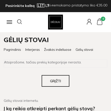
Iki nemokamo pristatymo liko €35.00
Pasirinkite kalbą
0
Navigacija
GĖLIŲ STOVAI
Pagrindinis
Interjeras
Žvakės indeliuose
Gėlių stovai
Atsiprašome, tačiau prekių kategorijoje nerasta.
GRĮŽTI
Gėlių stovai internetu.
Į ką reikia atkreipti perkant gėlių stovą?