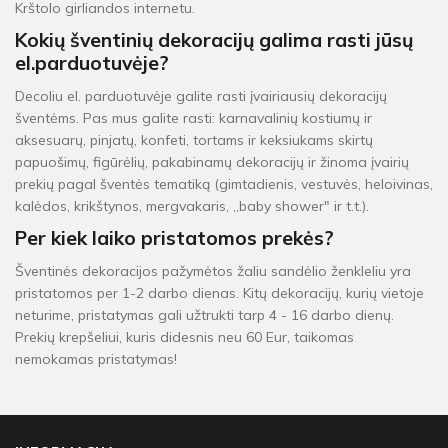
Krštolo girliandos internetu.
Kokių šventinių dekoracijų galima rasti jūsų
el.parduotuvėje?
Decoliu el. parduotuvėje galite rasti įvairiausių dekoracijų
šventėms. Pas mus galite rasti: karnavalinių kostiumų ir
aksesuarų, pinjatų, konfeti, tortams ir keksiukams skirtų
papuošimų, figūrėlių, pakabinamų dekoracijų ir žinoma įvairių
prekių pagal šventės tematiką (gimtadienis, vestuvės, heloivinas,
kalėdos, krikštynos, mergvakaris, „baby shower" ir t.t.).
Per kiek laiko pristatomos prekės?
Šventinės dekoracijos pažymėtos žaliu sandėlio ženkleliu yra
pristatomos per 1-2 darbo dienas. Kitų dekoracijų, kurių vietoje
neturime, pristatymas gali užtrukti tarp 4 - 16 darbo dienų.
Prekių krepšeliui, kuris didesnis neu 60 Eur, taikomas
nemokamas pristatymas!