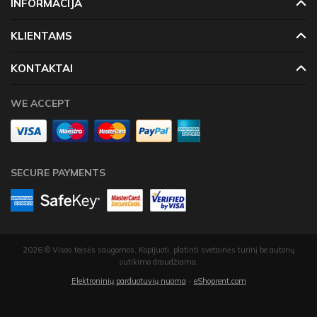
INFORMACIJA
KLIENTAMS
KONTAKTAI
WE ACCEPT
SECURE PAYMENTS
2026 © Visos teisės saugomos. Kopijuoti, platinti svetainės turinį be autorių
sutikimo draudžiama.
Elektroninių parduotuvių nuoma
-
eShoprent.com