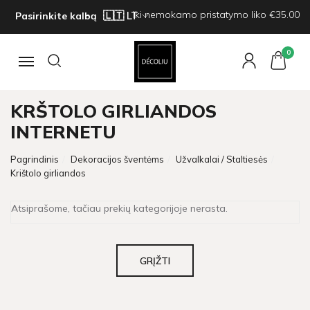
Iki nemokamo pristatymo liko €35.00
Pasirinkite kalbą
0
Navigacija
KRŠTOLO GIRLIANDOS
INTERNETU
Pagrindinis
Dekoracijos šventėms
Užvalkalai / Staltiesės
Krištolo girliandos
Atsiprašome, tačiau prekių kategorijoje nerasta.
GRĮŽTI