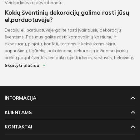
Veidrodinės raidės internetu.
Kokių šventinių dekoracijų galima rasti jūsų
el.parduotuvėje?
Decoliu el. parduotuvėje galite rasti įvairiausių dekoracijų
šventėms. Pas mus galite rasti: karnavalinių kostiumų ir
aksesuarų, pinjatų, konfeti, tortams ir keksiukams skirtų
papuošimų, figūrėlių, pakabinamų dekoracijų ir žinoma įvairių
prekių pagal šventės tematiką (gimtadienis, vestuvės, heloivinas,
kalėdos, krikštynos, mergvakaris, „baby shower" ir t.t.).
Skaityti plačiau
Per kiek laiko pristatomos prekės?
Šventinės dekoracijos pažymėtos žaliu sandėlio ženkleliu yra
pristatomos per 1-2 darbo dienas. Kitų dekoracijų, kurių vietoje
INFORMACIJA
neturime, pristatymas gali užtrukti tarp 4 - 16 darbo dienų.
Prekių krepšeliui, kuris didesnis neu 60 Eur, taikomas
KLIENTAMS
nemokamas pristatymas!
KONTAKTAI