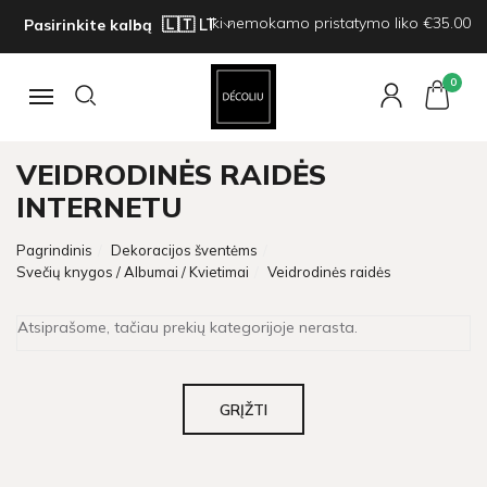
Iki nemokamo pristatymo liko €35.00
Pasirinkite kalbą
0
Navigacija
VEIDRODINĖS RAIDĖS
INTERNETU
Pagrindinis
Dekoracijos šventėms
Svečių knygos / Albumai / Kvietimai
Veidrodinės raidės
Atsiprašome, tačiau prekių kategorijoje nerasta.
GRĮŽTI