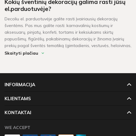
Kokių šventinių dekoracijų galima rasti jūsų
el.parduotuvėje?
Decoliu el. parduotuvėje galite rasti įvairiausių dekoracijų
šventėms. Pas mus galite rasti: karnavalinių kostiumų ir
aksesuarų, pinjatų, konfeti, tortams ir keksiukams skirtų
papuošimų, figūrėlių, pakabinamų dekoracijų ir žinoma įvairių
prekių pagal šventės tematiką (gimtadienis, vestuvės, heloivinas,
kalėdos, krikštynos, mergvakaris, „baby shower" ir t.t.).
Skaityti plačiau
Per kiek laiko pristatomos prekės?
Šventinės dekoracijos pažymėtos žaliu sandėlio ženkleliu yra
pristatomos per 1-2 darbo dienas. Kitų dekoracijų, kurių vietoje
INFORMACIJA
neturime, pristatymas gali užtrukti tarp 4 - 16 darbo dienų.
Prekių krepšeliui, kuris didesnis neu 60 Eur, taikomas
KLIENTAMS
nemokamas pristatymas!
KONTAKTAI
WE ACCEPT