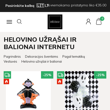
Iki nemokamo pristatymo liko €35.00
Pasirinkite kalbą
0
Navigacija
HELOVINO UŽRĄŠAI IR
BALIONAI INTERNETU
Pagrindinis
Dekoracijos šventėms
Pagal tematiką
Vestuvės
Helovino užrąšai ir balionai
-25
%
-25
%