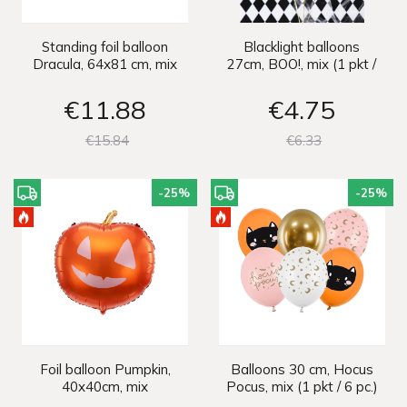
Standing foil balloon
Blacklight balloons
Dracula, 64x81 cm, mix
27cm, BOO!, mix (1 pkt /
3 pc.)
€11
88
€4
75
€15
84
€6
33
-25
%
-25
%
Foil balloon Pumpkin,
Balloons 30 cm, Hocus
40x40cm, mix
Pocus, mix (1 pkt / 6 pc.)