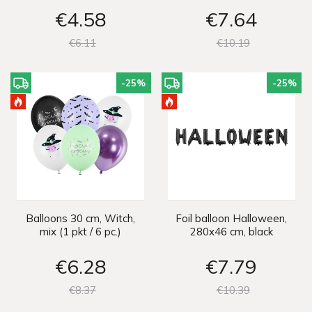
€4
58
€7
64
€6
11
€10
19
-25
%
-25
%
Balloons 30 cm, Witch,
Foil balloon Halloween,
mix (1 pkt / 6 pc.)
280x46 cm, black
€6
28
€7
79
€8
37
€10
39