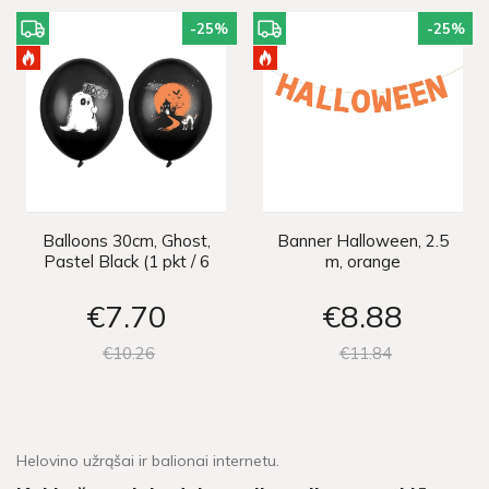
-25
%
-25
%
Balloons 30cm, Ghost,
Banner Halloween, 2.5
Pastel Black (1 pkt / 6
m, orange
pc.)
€7
70
€8
88
€10
26
€11
84
Helovino užrąšai ir balionai internetu.