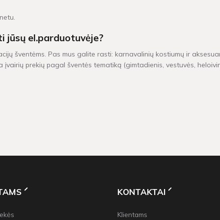
rnetu.
ti jūsų el.parduotuvėje?
acijų šventėms. Pas mus galite rasti: karnavalinių kostiumų ir aksesuar
 įvairių prekių pagal šventės tematiką (gimtadienis, vestuvės, heloiv
iu yra pristatomos per 1-2 darbo dienas. Kitų dekoracijų, kurių vietoj
0 Eur, taikomas nemokamas pristatymas!
NTAMS
KONTAKTAI
rekės
Klientams