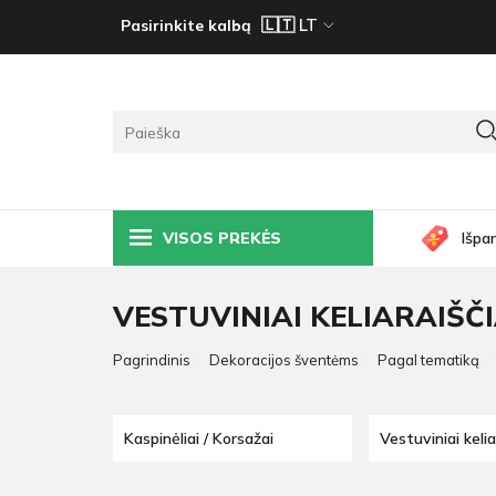
Pasirinkite kalbą
VISOS PREKĖS
Išpa
VESTUVINIAI KELIARAIŠČI
Pagrindinis
Dekoracijos šventėms
Pagal tematiką
Kaspinėliai / Korsažai
Vestuviniai kelia