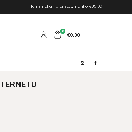
Iki nemokamo pristatymo liko €35.00
0
€0
00
INTERNETU