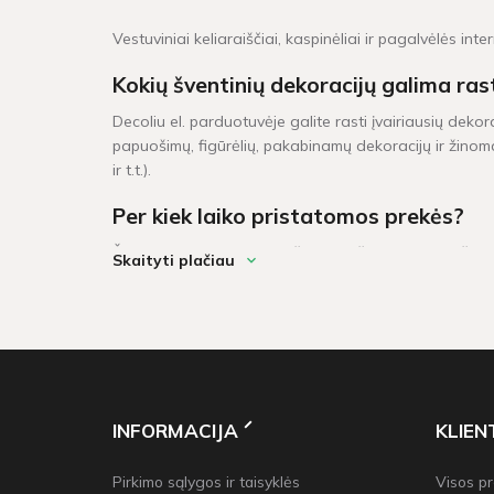
Vestuviniai keliaraiščiai, kaspinėliai ir pagalvėlės inte
Kokių šventinių dekoracijų galima ras
Decoliu el. parduotuvėje galite rasti įvairiausių dekor
papuošimų, figūrėlių, pakabinamų dekoracijų ir žinoma
ir t.t.).
Per kiek laiko pristatomos prekės?
Šventinės dekoracijos pažymėtos žaliu sandėlio ženklel
Skaityti plačiau
darbo dienų. Prekių krepšeliui, kuris didesnis neu 6
INFORMACIJA
KLIE
Pirkimo sąlygos ir taisyklės
Visos p