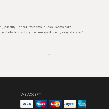
ų, pinjatų, konfeti, tortams ir keksiukams skirtų
inas, kalėdos, krikštynos, mergvakaris, „baby shower"
e neturime, pristatymas gali užtrukti tarp 4 - 16
WE ACCEPT