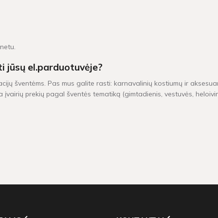
rnetu.
ti jūsų el.parduotuvėje?
acijų šventėms. Pas mus galite rasti: karnavalinių kostiumų ir aksesuar
 įvairių prekių pagal šventės tematiką (gimtadienis, vestuvės, heloiv
iu yra pristatomos per 1-2 darbo dienas. Kitų dekoracijų, kurių vietoj
0 Eur, taikomas nemokamas pristatymas!