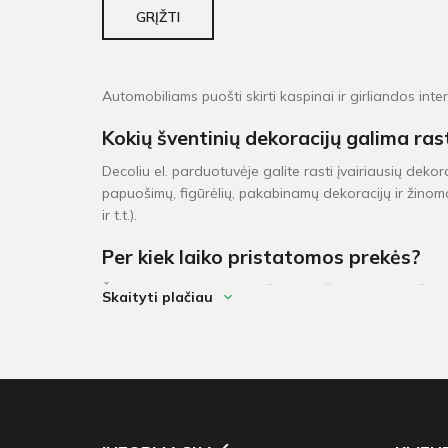
GRĮŽTI
Automobiliams puošti skirti kaspinai ir girliandos inte
Kokių šventinių dekoracijų galima ras
Decoliu el. parduotuvėje galite rasti įvairiausių dekor
papuošimų, figūrėlių, pakabinamų dekoracijų ir žinoma
ir t.t.).
Per kiek laiko pristatomos prekės?
Šventinės dekoracijos pažymėtos žaliu sandėlio ženklel
Skaityti plačiau
darbo dienų. Prekių krepšeliui, kuris didesnis neu 6