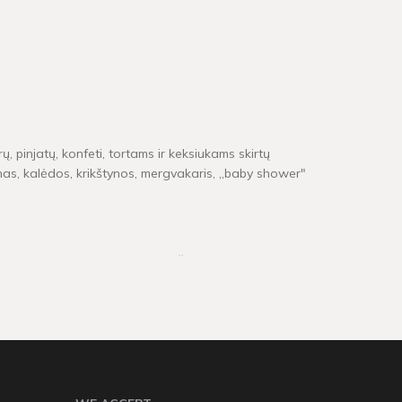
ų, pinjatų, konfeti, tortams ir keksiukams skirtų
inas, kalėdos, krikštynos, mergvakaris, „baby shower"
e neturime, pristatymas gali užtrukti tarp 4 - 16