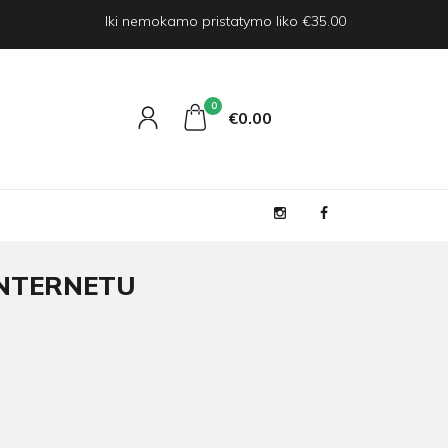
Iki nemokamo pristatymo liko €35.00
0
€0
00
INTERNETU