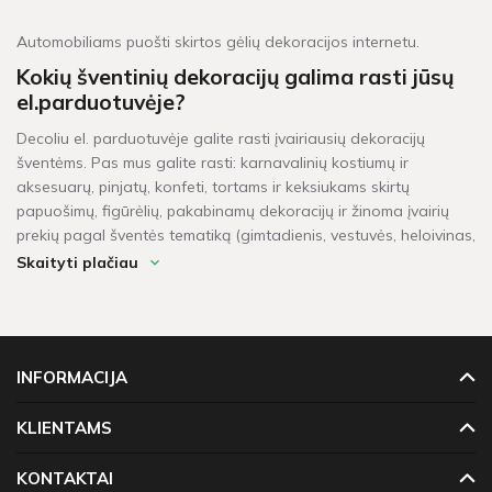
Automobiliams puošti skirtos gėlių dekoracijos internetu.
Kokių šventinių dekoracijų galima rasti jūsų
el.parduotuvėje?
Decoliu el. parduotuvėje galite rasti įvairiausių dekoracijų
šventėms. Pas mus galite rasti: karnavalinių kostiumų ir
aksesuarų, pinjatų, konfeti, tortams ir keksiukams skirtų
papuošimų, figūrėlių, pakabinamų dekoracijų ir žinoma įvairių
prekių pagal šventės tematiką (gimtadienis, vestuvės, heloivinas,
kalėdos, krikštynos, mergvakaris, „baby shower" ir t.t.).
Skaityti plačiau
Per kiek laiko pristatomos prekės?
Šventinės dekoracijos pažymėtos žaliu sandėlio ženkleliu yra
pristatomos per 1-2 darbo dienas. Kitų dekoracijų, kurių vietoje
INFORMACIJA
neturime, pristatymas gali užtrukti tarp 4 - 16 darbo dienų.
Prekių krepšeliui, kuris didesnis neu 60 Eur, taikomas
KLIENTAMS
nemokamas pristatymas!
KONTAKTAI