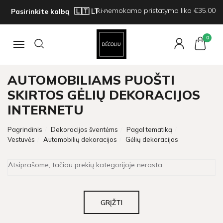
Iki nemokamo pristatymo liko €35.00
Pasirinkite kalbą
0
Navigacija
AUTOMOBILIAMS PUOŠTI
SKIRTOS GĖLIŲ DEKORACIJOS
INTERNETU
Pagrindinis
Dekoracijos šventėms
Pagal tematiką
Vestuvės
Automobilių dekoracijos
Gėlių dekoracijos
Atsiprašome, tačiau prekių kategorijoje nerasta.
GRĮŽTI