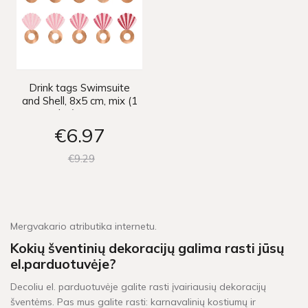
Drink tags Swimsuite
and Shell, 8x5 cm, mix (1
pkt / 10 pc.)
€6
97
€9
29
Mergvakario atributika internetu.
Kokių šventinių dekoracijų galima rasti jūsų
el.parduotuvėje?
Decoliu el. parduotuvėje galite rasti įvairiausių dekoracijų
šventėms. Pas mus galite rasti: karnavalinių kostiumų ir