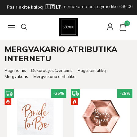
Iki nemokamo pristatymo liko €35.00
Pasirinkite kalbą
0
Navigacija
MERGVAKARIO ATRIBUTIKA
INTERNETU
Pagrindinis
Dekoracijos šventėms
Pagal tematiką
Mergvakaris
Mergvakario atributika
-25
%
-25
%