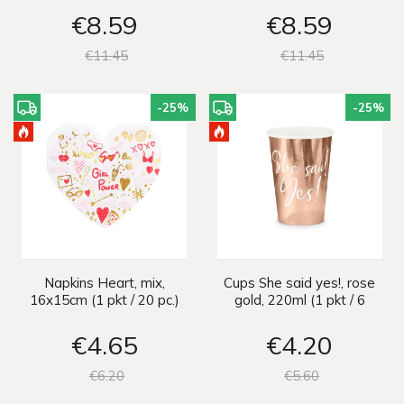
€8
59
€8
59
€11
45
€11
45
-25
%
-25
%
Napkins Heart, mix,
Cups She said yes!, rose
16x15cm (1 pkt / 20 pc.)
gold, 220ml (1 pkt / 6
pc.)
€4
65
€4
20
€6
20
€5
60