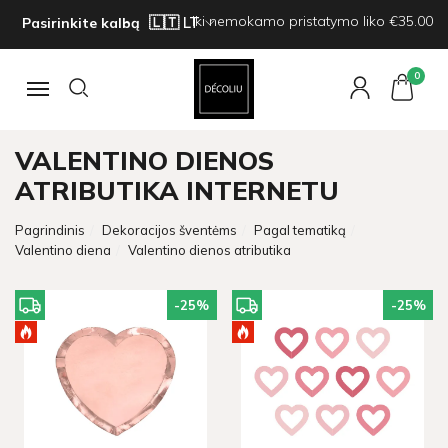
Iki nemokamo pristatymo liko €35.00
Pasirinkite kalbą
0
Navigacija
VALENTINO DIENOS
ATRIBUTIKA INTERNETU
Pagrindinis
Dekoracijos šventėms
Pagal tematiką
Valentino diena
Valentino dienos atributika
-25
%
-25
%