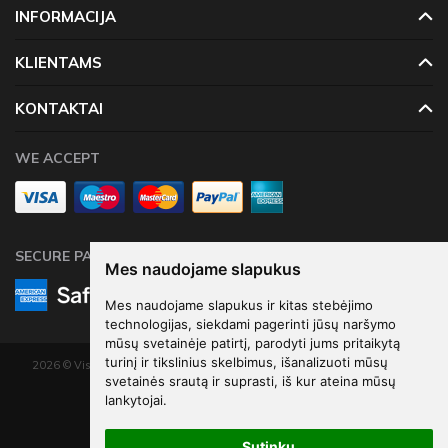
INFORMACIJA
neturime, pristatymas gali užtrukti tarp 4 - 16 darbo dienų.
Prekių krepšeliui, kuris didesnis neu 60 Eur, taikomas
KLIENTAMS
nemokamas pristatymas!
KONTAKTAI
WE ACCEPT
SECURE PAYMENTS
Mes naudojame slapukus
Mes naudojame slapukus ir kitas stebėjimo
technologijas, siekdami pagerinti jūsų naršymo
mūsų svetainėje patirtį, parodyti jums pritaikytą
turinį ir tikslinius skelbimus, išanalizuoti mūsų
2026 © Visos teisės saugomos. Kopijuoti, platinti svetainės turinį be autorių
svetainės srautą ir suprasti, iš kur ateina mūsų
sutikimo draudžiama.
lankytojai.
Elektroninių parduotuvių nuoma
-
eShoprent.com
Sutinku