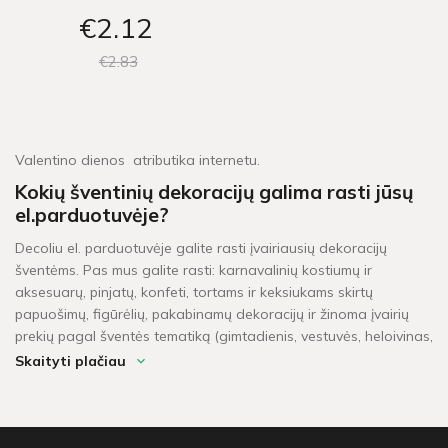
€2
12
€2
83
Valentino dienos atributika internetu.
Kokių šventinių dekoracijų galima rasti jūsų
el.parduotuvėje?
Decoliu el. parduotuvėje galite rasti įvairiausių dekoracijų
šventėms. Pas mus galite rasti: karnavalinių kostiumų ir
aksesuarų, pinjatų, konfeti, tortams ir keksiukams skirtų
papuošimų, figūrėlių, pakabinamų dekoracijų ir žinoma įvairių
prekių pagal šventės tematiką (gimtadienis, vestuvės, heloivinas,
kalėdos, krikštynos, mergvakaris, „baby shower" ir t.t.).
Skaityti plačiau
Per kiek laiko pristatomos prekės?
Šventinės dekoracijos pažymėtos žaliu sandėlio ženkleliu yra
pristatomos per 1-2 darbo dienas. Kitų dekoracijų, kurių vietoje