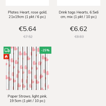
Plates Heart, rose gold,
Drink tags Hearts, 6.5x6
21x19cm (1 pkt / 6 pc.)
cm, mix (1 pkt / 10 pc.)
€5
64
€6
62
€7
52
€8
83
-25
%
Paper Straws, light pink,
19.5cm (1 pkt / 10 pc.)