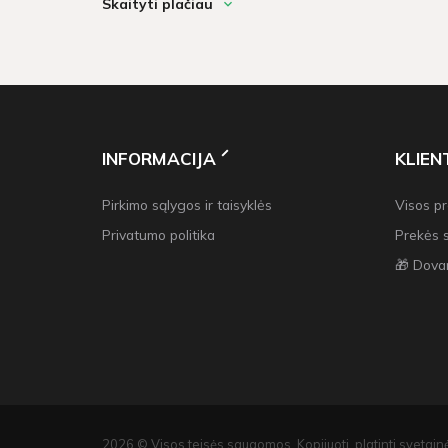
Skaityti plačiau
darbo dienų. Prekių krepšeliui, kuris didesnis neu 6
INFORMACIJA
KLIE
Pirkimo sąlygos ir taisyklės
Visos p
Privatumo politika
Prekės 
🎁 Dova
2026 © Visos teisės saugomos. Kopijuoti, platinti svetainė