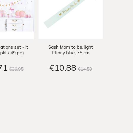
ations set - It
Sash Mom to be, light
 pkt / 49 pc.)
tiffany blue, 75 cm
71
€10
88
€36
95
€14
50