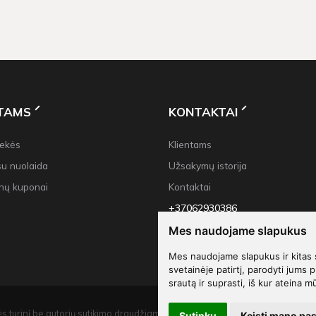
0 Eur, taikomas nemokamas pristatymas!
NTAMS
KONTAKTAI
rekės
Klientams
su nuolaida
Užsakymų istorija
nų kuponai
Kontaktai
+37062930386
info@decoliu.com
Mes naudojame slapukus
Mes naudojame slapukus ir kitas 
svetainėje patirtį, parodyti jums p
srautą ir suprasti, iš kur ateina m
s turinį be autorių sutikimo draudžiama.
Sutinku
Keisti mano pa