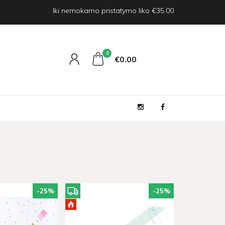
Iki nemokamo pristatymo liko €35.00
0
€0
00
-25
%
-25
%