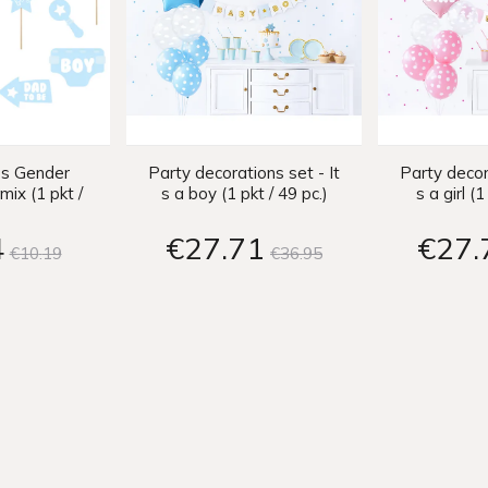
ps Gender
Party decorations set - It
Party decor
mix (1 pkt /
s a boy (1 pkt / 49 pc.)
s a girl (1
c.)
4
€27
71
€27
€10
19
€36
95