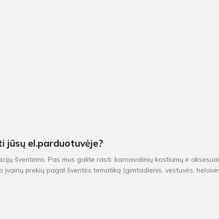
ti jūsų el.parduotuvėje?
acijų šventėms. Pas mus galite rasti: karnavalinių kostiumų ir aksesuar
 įvairių prekių pagal šventės tematiką (gimtadienis, vestuvės, heloiv
iu yra pristatomos per 1-2 darbo dienas. Kitų dekoracijų, kurių vietoj