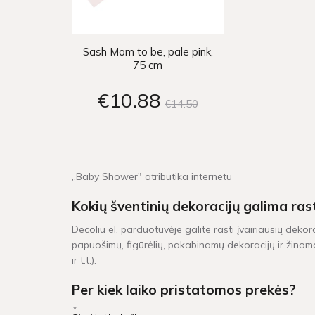
Sash Mom to be, pale pink,
75 cm
€10
88
€14
50
„Baby Shower" atributika internetu
Kokių šventinių dekoracijų galima ras
Decoliu el. parduotuvėje galite rasti įvairiausių dekor
papuošimų, figūrėlių, pakabinamų dekoracijų ir žinoma
ir t.t.).
Per kiek laiko pristatomos prekės?
Šventinės dekoracijos pažymėtos žaliu sandėlio ženklel