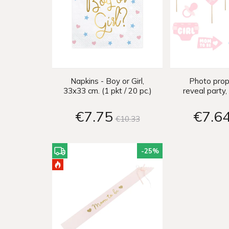
Napkins - Boy or Girl,
Photo pro
33x33 cm. (1 pkt / 20 pc.)
reveal party, 
11 p
€7
75
€7
6
€10
33
-25
%