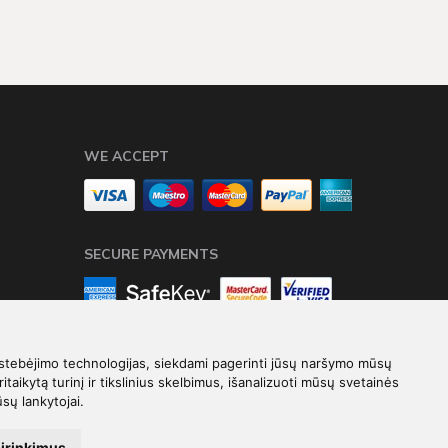
WE ACCEPT
SECURE PAYMENTS
stebėjimo technologijas, siekdami pagerinti jūsų naršymo mūsų
ritaikytą turinį ir tikslinius skelbimus, išanalizuoti mūsų svetainės
ūsų lankytojai.
Elektroninių parduotuvių nuoma
-
eShoprent.com
sirinkimus