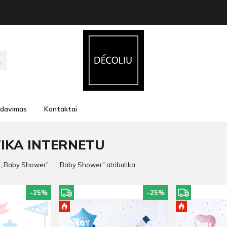
rdavimas
Kontaktai
IKA INTERNETU
„Baby Shower"
„Baby Shower" atributika
-25
%
-25
%