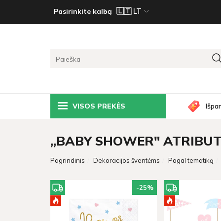
Pasirinkite kalbą
VISOS PREKĖS
Išpa
„BABY SHOWER" ATRIBUT
Pagrindinis
Dekoracijos šventėms
Pagal tematiką
-25
%