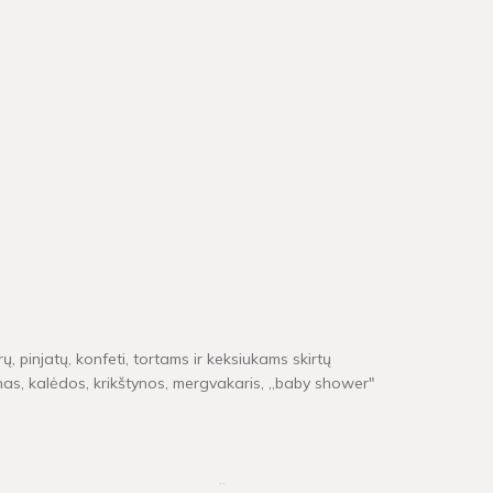
ų, pinjatų, konfeti, tortams ir keksiukams skirtų
inas, kalėdos, krikštynos, mergvakaris, „baby shower"
e neturime, pristatymas gali užtrukti tarp 4 - 16